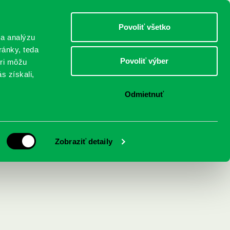
DETI
MLÁDEŽ
DOSPELÍ
Povoliť všetko
 a analýzu
ránky, teda
Povoliť výber
eri môžu
NICI
FEDINOVA
KONTAKTY
s získali,
Odmietnuť
Zobraziť detaily