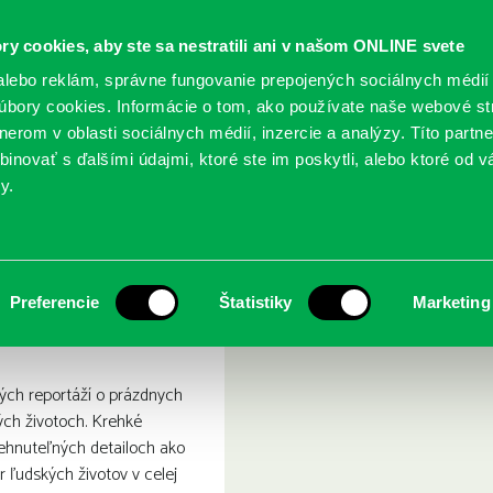
ry cookies, aby ste sa nestratili ani v našom ONLINE svete
lebo reklám, správne fungovanie prepojených sociálnych médií
bory cookies. Informácie o tom, ako používate naše webové st
erom v oblasti sociálnych médií, inzercie a analýzy. Títo partn
GY
SLUŽBY
PODUJATIA
POBOČKY
O KNIŽ
inovať s ďalšími údajmi, ktoré ste im poskytli, alebo ktoré od vá
y.
Nie je
Preferencie
Štatistiky
Marketing
ých reportáží o prázdnych
ých životoch. Krehké
rehnuteľných detailoch ako
r ľudských životov v celej