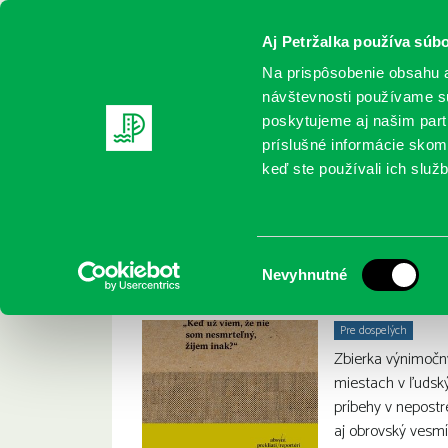
Aj Petržalka používa súbo
Na prispôsobenie obsahu a
návštevnosti používame sú
poskytujeme aj našim partn
REGISTRUJTE SA
ONLINE KATALÓ
príslušné informácie skomb
keď ste používali ich služb
Domov
Nové knihy
Szczygieł, Mariusz: Nie je
Szczygieł, Mariusz: 
:
Výber
Nevyhnutné
súhlasu
Pre dospelých
Zbierka výnimočn
miestach v ľudsk
príbehy v nepost
aj obrovský vesmí