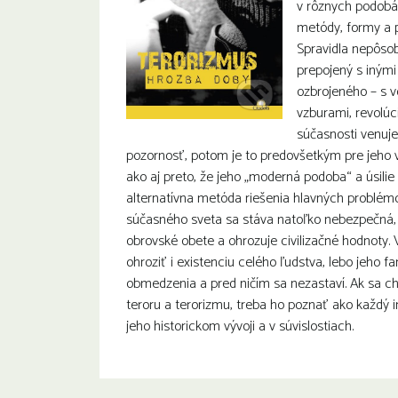
v rôznych podobác
metódy, formy a p
Spravidla nepôsobi
prepojený s inými
ozbrojeného – s v
vzburami, revolúc
súčasnosti venuj
pozornosť, potom je to predovšetkým pre jeho v
ako aj preto, že jeho „moderná podoba“ a úsilie
alternatívna metóda riešenia hlavných problémo
súčasného sveta sa stáva natoľko nebezpečná,
obrovské obete a ohrozuje civilizačné hodnoty
ohroziť i existenciu celého ľudstva, lebo jeho 
obmedzenia a pred ničím sa nezastaví. Ak sa c
teroru a terorizmu, treba ho poznať ako každý 
jeho historickom vývoji a v súvislostiach.