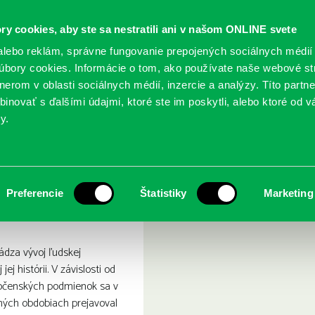
ry cookies, aby ste sa nestratili ani v našom ONLINE svete
lebo reklám, správne fungovanie prepojených sociálnych médií
bory cookies. Informácie o tom, ako používate naše webové st
erom v oblasti sociálnych médií, inzercie a analýzy. Títo partn
GY
SLUŽBY
PODUJATIA
POBOČKY
O KNIŽ
inovať s ďalšími údajmi, ktoré ste im poskytli, alebo ktoré od vá
y.
rizmus hrozba doby
Preferencie
Štatistiky
Marketing
ádza vývoj ľudskej
jej histórii. V závislosti od
očenských podmienok sa v
nných obdobiach prejavoval