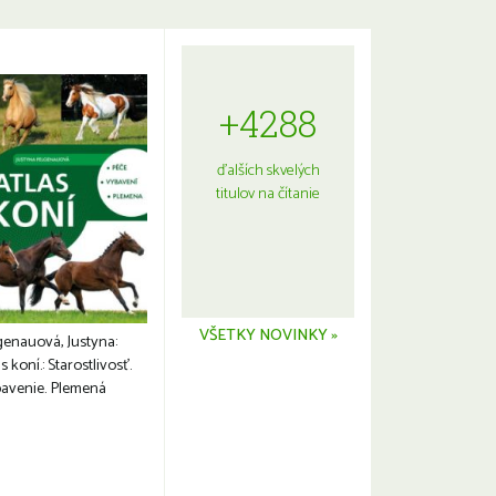
+4288
ďalších skvelých
titulov na čítanie
VŠETKY NOVINKY »
genauová, Justyna:
s koní.: Starostlivosť.
avenie. Plemená