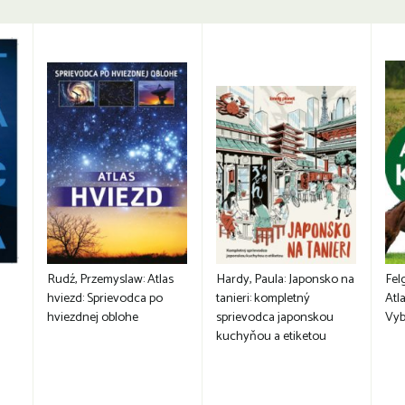
Rudź, Przemyslaw: Atlas
Hardy, Paula: Japonsko na
Fel
hviezd: Sprievodca po
tanieri: kompletný
Atla
hviezdnej oblohe
sprievodca japonskou
Vyb
kuchyňou a etiketou