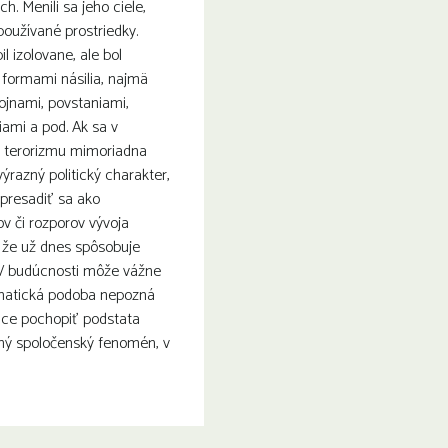
h. Menili sa jeho ciele,
oužívané prostriedky.
l izolovane, ale bol
 formami násilia, najmä
ojnami, povstaniami,
iami a pod. Ak sa v
e terorizmu mimoriadna
ýrazný politický charakter,
 presadiť sa ako
v či rozporov vývoja
 že už dnes spôsobuje
. V budúcnosti môže vážne
fanatická podoba nepozná
hce pochopiť podstata
iný spoločenský fenomén, v