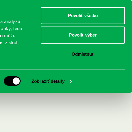
DETI
MLÁDEŽ
DOSPELÍ
Povoliť všetko
 a analýzu
ránky, teda
Povoliť výber
eri môžu
NICI
FEDINOVA
KONTAKTY
s získali,
Odmietnuť
Zobraziť detaily