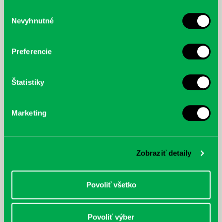
služby.
Výber
Nevyhnutné
súhlasu
McGrath, Andy: Tadej Pogačar:
Bárdy, Peter: Radičová
Prvá biografia najväčšieho
cyklistu modernej doby:
Preferencie
nezastaviteľný
Štatistiky
Marketing
Zobraziť detaily
Povoliť všetko
Povoliť výber