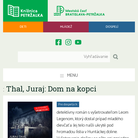
DETI
MLÁDEŽ
DOSPELÍ
MENU
Thal, Juraj: Dom na kopci
:
Pre dospelých
detektívny román s vyšetrovateľom Leom
Legenom, ktorý dostal prípad mladého
dievčaťa. Jej telo našli ukryté pod
hromadou lístia v Huntáckej doline.