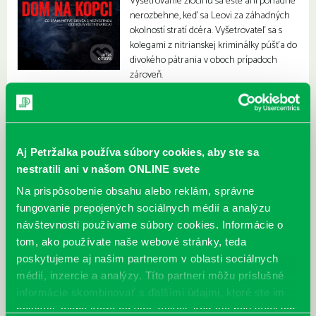
Vyšetrovanie zločinu sa ešte ani poriadne
nerozbehne, keď sa Leovi za záhadných
okolností stratí dcéra. Vyšetrovateľ sa s
kolegami z nitrianskej kriminálky púšťa do
divokého pátrania v oboch prípadoch
zároveň.
Aj Petržalka používa súbory cookies, aby ste sa
nestratili ani v našom ONLINE svete
Na prispôsobenie obsahu alebo reklám, správne
fungovanie prepojených sociálnych médií a analýzu
návštevnosti používame súbory cookies. Informácie o
tom, ako používate naše webové stránky, teda
poskytujeme aj našim partnerom v oblasti sociálnych
médií, inzercie a analýzy. Títo partneri môžu príslušné
informácie skombinovať s ďalšími údajmi, ktoré ste im
poskytli, alebo ktoré od vás získali, keď ste používali ich