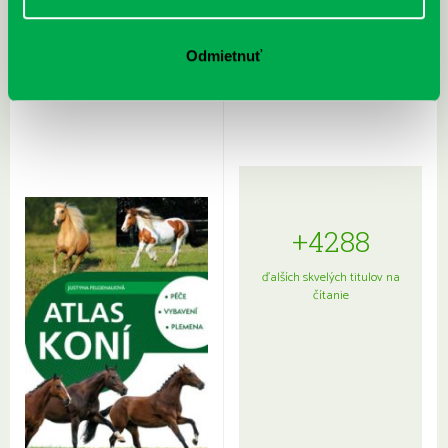
Rudź, Przemyslaw: Atlas hviezd:
Hardy, Paula: Japonsko na tanieri:
Odmietnuť
Sprievodca po hviezdnej oblohe
kompletný sprievodca
japonskou kuchyňou a etiketou
+4288
ďalších skvelých titulov na
čítanie