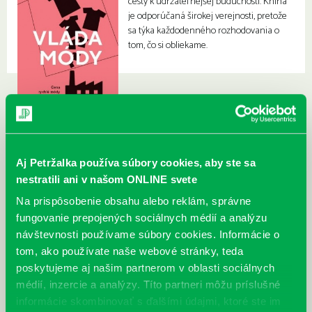
cesty k udržateľnejšej budúcnosti. Kniha
je odporúčaná širokej verejnosti, pretože
sa týka každodenného rozhodovania o
tom, čo si obliekame.
Aj Petržalka používa súbory cookies, aby ste sa
nestratili ani v našom ONLINE svete
Na prispôsobenie obsahu alebo reklám, správne
fungovanie prepojených sociálnych médií a analýzu
návštevnosti používame súbory cookies. Informácie o
tom, ako používate naše webové stránky, teda
poskytujeme aj našim partnerom v oblasti sociálnych
médií, inzercie a analýzy. Títo partneri môžu príslušné
informácie skombinovať s ďalšími údajmi, ktoré ste im