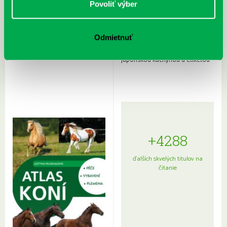
Povoliť výber
Odmietnuť
Rudź, Przemyslaw: Atlas hviezd:
Hardy, Paula: Japonsko na tanieri:
Sprievodca po hviezdnej oblohe
kompletný sprievodca
japonskou kuchyňou a etiketou
+4288
ďalších skvelých titulov na
čítanie