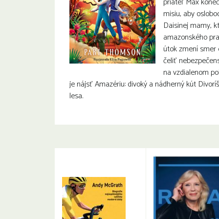
priateľ Max kone
misiu, aby oslobod
Daisinej mamy, kt
amazonského pra
útok zmení smer c
čeliť nebezpečen
na vzdialenom pob
je nájsť Amazériu: divoký a nádherný kút Divorí
lesa.