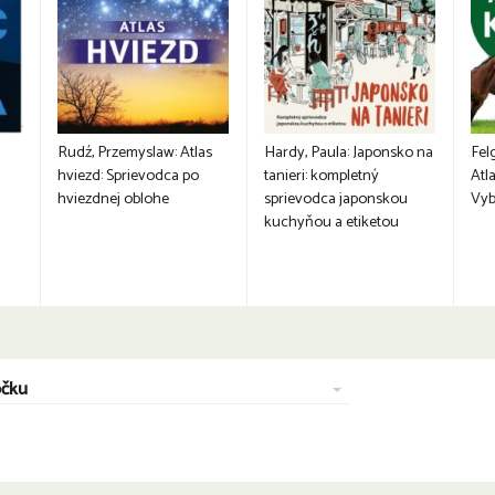
Rudź, Przemyslaw: Atlas
Hardy, Paula: Japonsko na
Fel
hviezd: Sprievodca po
tanieri: kompletný
Atla
hviezdnej oblohe
sprievodca japonskou
Vyb
kuchyňou a etiketou
očku