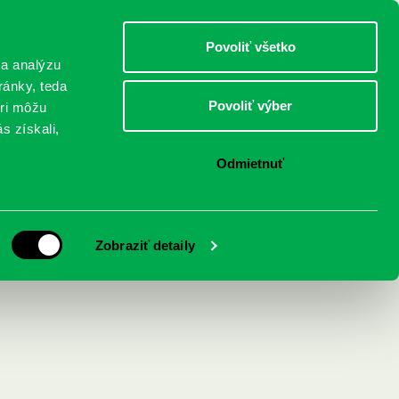
DETI
MLÁDEŽ
DOSPELÍ
Povoliť všetko
 a analýzu
ránky, teda
Povoliť výber
eri môžu
NICI
FEDINOVA
KONTAKTY
s získali,
Odmietnuť
Zobraziť detaily