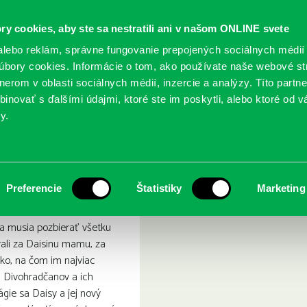
ry cookies, aby ste sa nestratili ani v našom ONLINE svete
lebo reklám, správne fungovanie prepojených sociálnych médií
bory cookies. Informácie o tom, ako používate naše webové st
erom v oblasti sociálnych médií, inzercie a analýzy. Títo partn
GY
SLUŽBY
PODUJATIA
POBOČKY
O KNIŽ
inovať s ďalšími údajmi, ktoré ste im poskytli, alebo ktoré od vá
y.
lohe
ríša : Les na oblohe
Preferencie
Štatistiky
Marketing
lia musia pozbierať všetku
ali za Daisinu mamu, za
tko, na čom im najviac
u Divohradčanov a ich
ie sa Daisy a jej nový