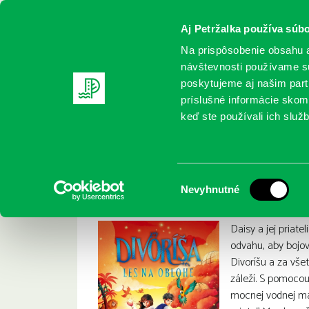
Aj Petržalka používa súbo
Na prispôsobenie obsahu a
návštevnosti používame sú
poskytujeme aj našim partn
REGISTRUJTE SA
ONLINE KATALÓ
príslušné informácie skomb
keď ste používali ich služb
Domov
Nové knihy
Thomson, Pari: Divoríša : Les na ob
Thomson, Pari: Divo
:
Výber
Nevyhnutné
súhlasu
Daisy a jej priate
odvahu, aby bojov
Divoríšu a za vše
záleží. S pomoco
mocnej vodnej mág