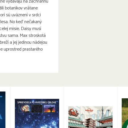
čne vydávajú na záchrannú
ili botanikov vrátane
orí sú uväznení v srdci
lesa. No keď nečakaný
elej misie, Daisy musí
stvu sama. Max stroskotá
reží a jej jedinou nádejou
še uprostred prastarého