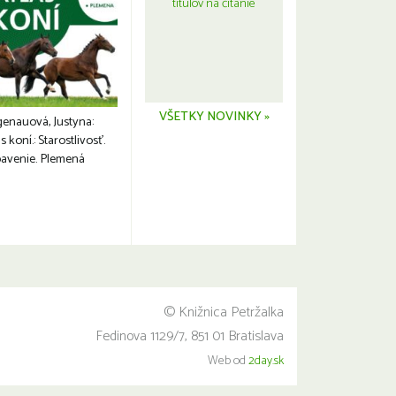
titulov na čítanie
VŠETKY NOVINKY »
genauová, Justyna:
s koní.: Starostlivosť.
avenie. Plemená
© Knižnica Petržalka
Fedinova 1129/7, 851 01 Bratislava
Web od
2day.sk