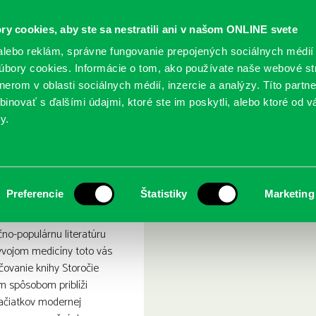
ry cookies, aby ste sa nestratili ani v našom ONLINE svete
lebo reklám, správne fungovanie prepojených sociálnych médií
bory cookies. Informácie o tom, ako používate naše webové st
erom v oblasti sociálnych médií, inzercie a analýzy. Títo partn
GY
SLUŽBY
PODUJATIA
POBOČKY
O KNIŽ
inovať s ďalšími údajmi, ktoré ste im poskytli, alebo ktoré od vá
y.
Ríša chirurgov
Preferencie
Štatistiky
Marketing
no-populárnu literatúru
ývojom medicíny toto vás
čovanie knihy Storočie
m spôsobom priblíži
začiatkov modernej