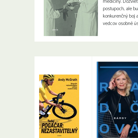
medicíny. Dozvie
postupoch, ale bu
konkurenčný boj a
vedcov osobné ús