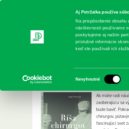
Aj Petržalka používa súbo
Na prispôsobenie obsahu a
návštevnosti používame sú
poskytujeme aj našim partn
REGISTRUJTE SA
ONLINE KATALÓ
príslušné informácie skomb
keď ste používali ich služb
Domov
Nové knihy
Thorwald, Jürgen: Ríša chirurgov
Thorwald, Jürgen: 
:
Výber
Nevyhnutné
súhlasu
Ak máte radi náuč
zaoberajúcu sa v
bude baviť. Pokra
chirurgov, pútavý
fascinujúci svet 