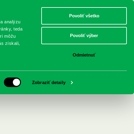
DETI
MLÁDEŽ
DOSPELÍ
Povoliť všetko
 a analýzu
ránky, teda
Povoliť výber
eri môžu
NICI
FEDINOVA
KONTAKTY
s získali,
Odmietnuť
Zobraziť detaily