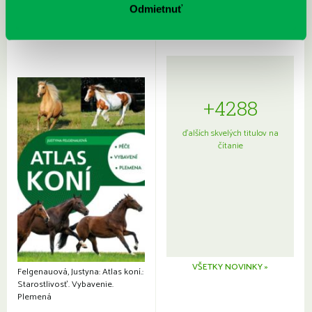
Odmietnuť
+4288
ďalších skvelých titulov na
čítanie
VŠETKY NOVINKY »
Felgenauová, Justyna: Atlas koní.:
Starostlivosť. Vybavenie.
Plemená