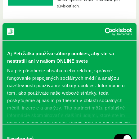
súvislostiach.
Aj Petržalka používa súbory cookies, aby ste sa
nestratili ani v našom ONLINE svete
Na prispôsobenie obsahu alebo reklám, správne
fungovanie prepojených sociálnych médií a analýzu
návštevnosti používame súbory cookies. Informácie o
tom, ako používate naše webové stránky, teda
poskytujeme aj našim partnerom v oblasti sociálnych
médií, inzercie a analýzy. Títo partneri môžu príslušné
informácie skombinovať s ďalšími údajmi, ktoré ste im
poskytli, alebo ktoré od vás získali, keď ste používali ich
služby.
McGrath, Andy: Tadej Pogačar:
Bárdy, Peter: Radičová
Výber
Prvá biografia najväčšieho
Nevyhnutné