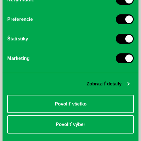
súhlasu
cyklistu modernej doby:
nezastaviteľný
Preferencie
Štatistiky
Marketing
Zobraziť detaily
Povoliť všetko
Povoliť výber
Rudź, Przemyslaw: Atlas hviezd:
Hardy, Paula: Japonsko na tanieri:
Sprievodca po hviezdnej oblohe
kompletný sprievodca
japonskou kuchyňou a etiketou