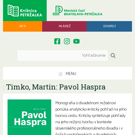
DETI
MLÁDEŽ
DOSPELÍ
MENU
Timko, Martin: Pavol Haspra
:
Monografia o divadelnom režisérovi
ponúka analyticko-kritický pohľad na jeho
tvorivú cestu. Kriticky syntetizuje pohľady
na jeho režijnú tvorbu v kontexte
slovenského profesionálneho divadla i v
širších spoločenských a divadelných