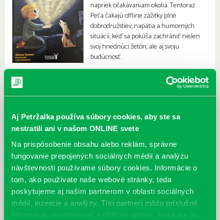
napriek očakávaniam okolia. Tentoraz
Peťa čakajú offline zážitky plné
dobrodružstiev, napätia a humorných
situácií, keď sa pokúša zachrániť nielen
svoj hnednúci žetón, ale aj svoju
budúcnosť.
Zobraziť v online katalógu
Aj Petržalka používa súbory cookies, aby ste sa
nestratili ani v našom ONLINE svete
Na prispôsobenie obsahu alebo reklám, správne
fungovanie prepojených sociálnych médií a analýzu
návštevnosti používame súbory cookies. Informácie o
tom, ako používate naše webové stránky, teda
poskytujeme aj našim partnerom v oblasti sociálnych
médií, inzercie a analýzy. Títo partneri môžu príslušné
informácie skombinovať s ďalšími údajmi, ktoré ste im