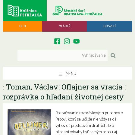
DETI
MLÁDEŽ
DOSPELÍ
MENU
Toman, Václav: Oflajner sa vracia :
:
rozprávka o hľadaní životnej cesty
Pokračovanie rozprávkových príbehov o
Peťovi, ktorý sa učí, že nie vždy sa dá
vyhovieť predstavám druhých. Je o
hľadaní odvahy byť samým sebou aj