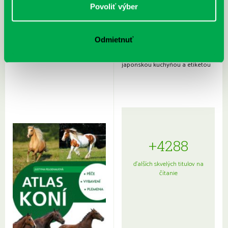
Povoliť výber
Odmietnuť
Rudź, Przemyslaw: Atlas hviezd:
Hardy, Paula: Japonsko na tanieri:
Sprievodca po hviezdnej oblohe
kompletný sprievodca
japonskou kuchyňou a etiketou
+4288
ďalších skvelých titulov na
čítanie