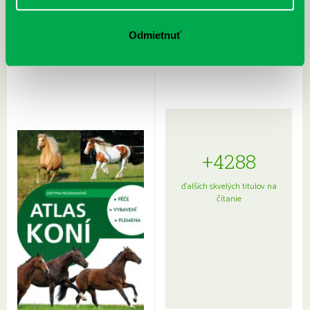
Rudź, Przemyslaw: Atlas hviezd:
Hardy, Paula: Japonsko na tanieri:
Odmietnuť
Sprievodca po hviezdnej oblohe
kompletný sprievodca
japonskou kuchyňou a etiketou
+4288
ďalších skvelých titulov na
čítanie