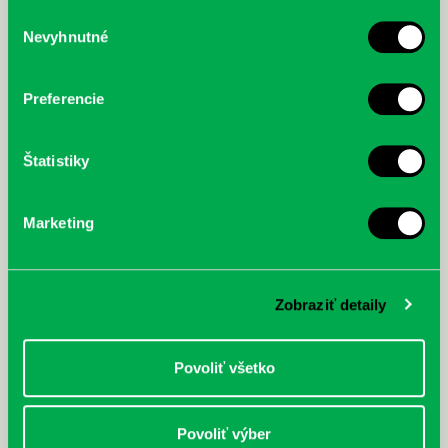
služby.
Výber
Nevyhnutné
súhlasu
McGrath, Andy: Tadej Pogačar:
Bárdy, Peter: Radičová
Prvá biografia najväčšieho
cyklistu modernej doby:
Preferencie
nezastaviteľný
Štatistiky
Marketing
Zobraziť detaily
Povoliť všetko
Povoliť výber