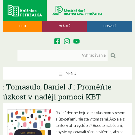
DETI
MLÁDEŽ
DOSPELÍ
MENU
Tomasulo, Daniel J.: Proměňte
:
úzkost v naději pomocí KBT
Pokiaľ denne bojujete s vlastným stresom
a úzkosťami, nie ste v tom sami. Ako ale z
tohto kruhu vystúpiť? Budete nabádaní,
aby ste vykonávali rôzne cvičenia, aby sa