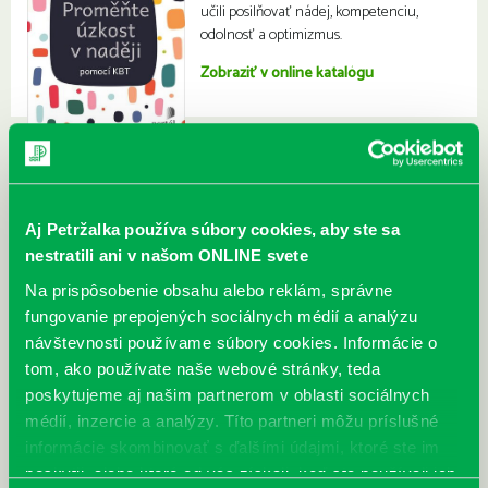
učili posilňovať nádej, kompetenciu,
odolnosť a optimizmus.
Zobraziť v online katalógu
Aj Petržalka používa súbory cookies, aby ste sa
nestratili ani v našom ONLINE svete
Na prispôsobenie obsahu alebo reklám, správne
fungovanie prepojených sociálnych médií a analýzu
návštevnosti používame súbory cookies. Informácie o
tom, ako používate naše webové stránky, teda
poskytujeme aj našim partnerom v oblasti sociálnych
médií, inzercie a analýzy. Títo partneri môžu príslušné
informácie skombinovať s ďalšími údajmi, ktoré ste im
poskytli, alebo ktoré od vás získali, keď ste používali ich