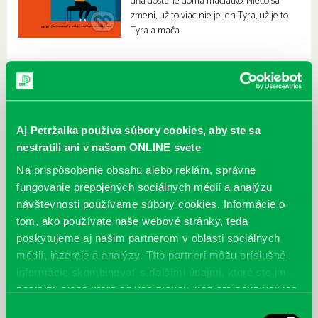
dňa dostane doma mačiatko. Niečo sa
zmení, už to viac nie je len Tyra, už je to
Tyra a mača.
Aj Petržalka používa súbory cookies, aby ste sa
nestratili ani v našom ONLINE svete
Na prispôsobenie obsahu alebo reklám, správne
fungovanie prepojených sociálnych médií a analýzu
návštevnosti používame súbory cookies. Informácie o
tom, ako používate naše webové stránky, teda
poskytujeme aj našim partnerom v oblasti sociálnych
médií, inzercie a analýzy. Títo partneri môžu príslušné
informácie skombinovať s ďalšími údajmi, ktoré ste im
poskytli, alebo ktoré od vás získali, keď ste používali ich
služby.
Výber