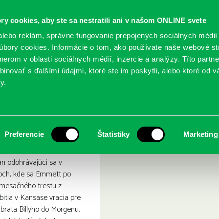
ry cookies, aby ste sa nestratili ani v našom ONLINE svete
lebo reklám, správne fungovanie prepojených sociálnych médií
bory cookies. Informácie o tom, ako používate naše webové st
erom v oblasti sociálnych médií, inzercie a analýzy. Títo partn
GY
SLUŽBY
PODUJATIA
POBOČKY
O KNIŽ
inovať s ďalšími údajmi, ktoré ste im poskytli, alebo ktoré od vá
y.
olnova diaľnica
Preferencie
Štatistiky
Marketing
n odohrávajúci sa v
koch, kde sa Emmett po
mesačného trestu z
itia v Kansase vracia pre
brata Billyho do Morgenu.