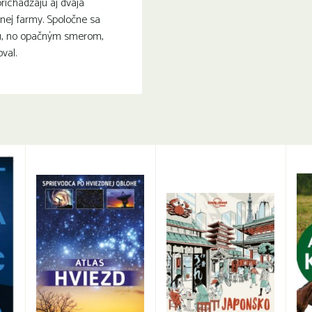
richádzajú aj dvaja
nej farmy. Spoločne sa
u, no opačným smerom,
val.