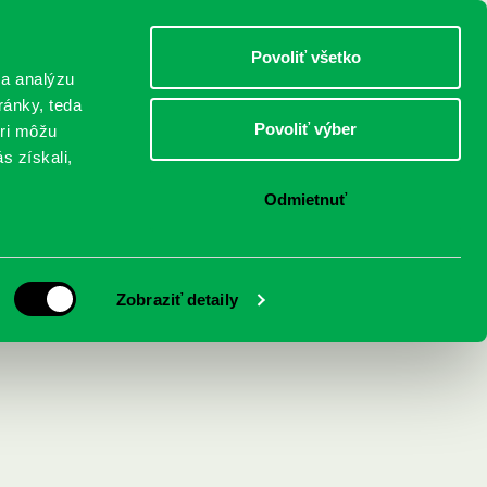
DETI
MLÁDEŽ
DOSPELÍ
Povoliť všetko
 a analýzu
ránky, teda
Povoliť výber
eri môžu
NICI
FEDINOVA
KONTAKTY
s získali,
Odmietnuť
Zobraziť detaily