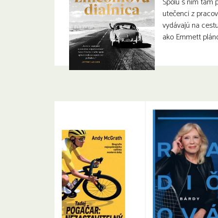
Spolu s ním tam p
utečenci z pracov
vydávajú na cest
ako Emmett pláno