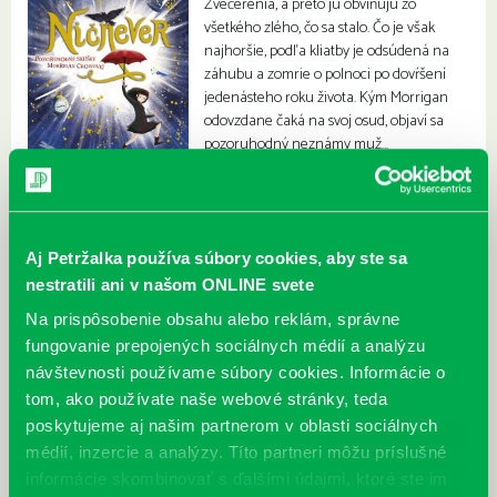
Zvečerenia, a preto ju obviňujú zo
všetkého zlého, čo sa stalo. Čo je však
najhoršie, podľa kliatby je odsúdená na
záhubu a zomrie o polnoci po dovŕšení
jedenásteho roku života. Kým Morrigan
odovzdane čaká na svoj osud, objaví sa
pozoruhodný neznámy muž…
Aj Petržalka používa súbory cookies, aby ste sa
nestratili ani v našom ONLINE svete
Na prispôsobenie obsahu alebo reklám, správne
fungovanie prepojených sociálnych médií a analýzu
návštevnosti používame súbory cookies. Informácie o
tom, ako používate naše webové stránky, teda
poskytujeme aj našim partnerom v oblasti sociálnych
médií, inzercie a analýzy. Títo partneri môžu príslušné
informácie skombinovať s ďalšími údajmi, ktoré ste im