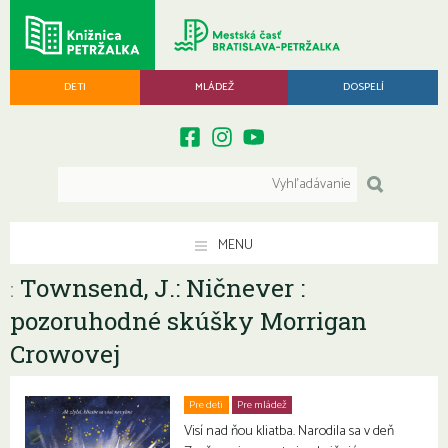
DETI
MLÁDEŽ
DOSPELÍ
MENU
Townsend, J.: Ničnever :
:
pozoruhodné skúšky Morrigan
Crowovej
Pre deti
Pre mládež
Visí nad ňou kliatba. Narodila sa v deň