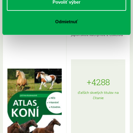
Povoliť výber
Odmietnuť
Rudź, Przemyslaw: Atlas hviezd:
Hardy, Paula: Japonsko na tanieri:
Sprievodca po hviezdnej oblohe
kompletný sprievodca
japonskou kuchyňou a etiketou
+4288
ďalších skvelých titulov na
čítanie