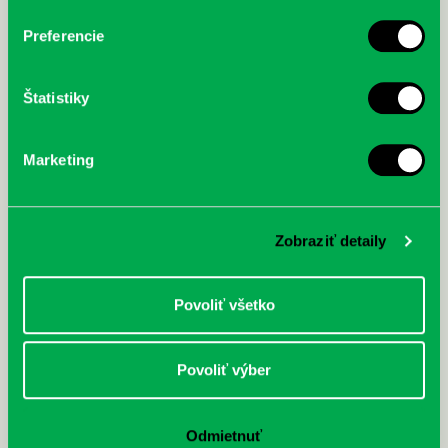
Preferencie
Štatistiky
Marketing
Zobraziť detaily
Povoliť všetko
Rudź, Przemyslaw: Atlas hviezd:
Hardy, Paula: Japonsko na tanieri:
Povoliť výber
Sprievodca po hviezdnej oblohe
kompletný sprievodca
japonskou kuchyňou a etiketou
Odmietnuť