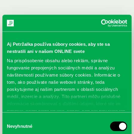
Aj Petržalka používa súbory cookies, aby ste sa
nestratili ani v našom ONLINE svete
Na prispôsobenie obsahu alebo reklám, správne
fungovanie prepojených sociálnych médií a analýzu
návštevnosti používame súbory cookies. Informácie o
tom, ako používate naše webové stránky, teda
poskytujeme aj našim partnerom v oblasti sociálnych
médií, inzercie a analýzy. Títo partneri môžu príslušné
informácie skombinovať s ďalšími údajmi, ktoré ste im
poskytli, alebo ktoré od vás získali, keď ste používali ich
McGrath, Andy: Tadej Pogačar:
Bárdy, Peter: Radičová
Prvá biografia najväčšieho
služby.
Výber
cyklistu modernej doby:
Nevyhnutné
súhlasu
nezastaviteľný