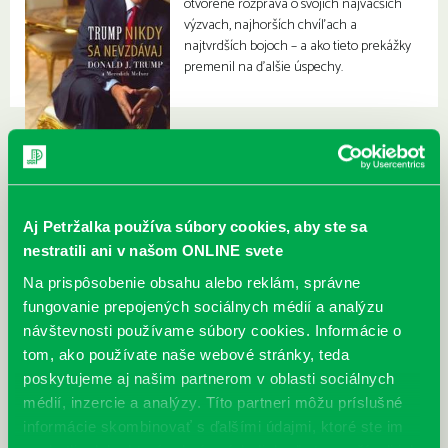
otvorene rozpráva o svojich najväčších
výzvach, najhorších chvíľach a
najtvrdších bojoch – a ako tieto prekážky
premenil na ďalšie úspechy.
Aj Petržalka používa súbory cookies, aby ste sa
nestratili ani v našom ONLINE svete
Na prispôsobenie obsahu alebo reklám, správne
fungovanie prepojených sociálnych médií a analýzu
návštevnosti používame súbory cookies. Informácie o
tom, ako používate naše webové stránky, teda
poskytujeme aj našim partnerom v oblasti sociálnych
médií, inzercie a analýzy. Títo partneri môžu príslušné
informácie skombinovať s ďalšími údajmi, ktoré ste im