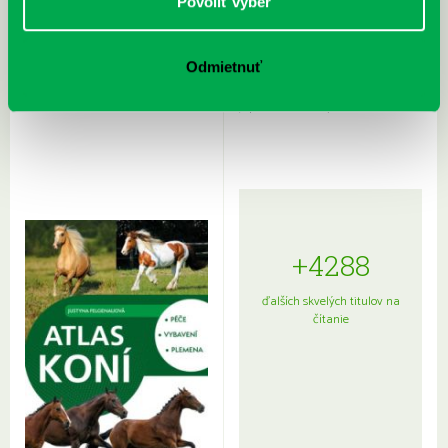
Povoliť výber
Odmietnuť
Rudź, Przemyslaw: Atlas hviezd:
Hardy, Paula: Japonsko na tanieri:
Sprievodca po hviezdnej oblohe
kompletný sprievodca
japonskou kuchyňou a etiketou
+4288
ďalších skvelých titulov na
čítanie