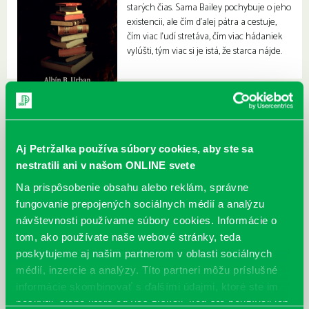
starých čias. Sama Bailey pochybuje o jeho
existencii, ale čím ďalej pátra a cestuje,
čím viac ľudí stretáva, čím viac hádaniek
vylúšti, tým viac si je istá, že starca nájde.
Aj Petržalka používa súbory cookies, aby ste sa
nestratili ani v našom ONLINE svete
Na prispôsobenie obsahu alebo reklám, správne
fungovanie prepojených sociálnych médií a analýzu
návštevnosti používame súbory cookies. Informácie o
tom, ako používate naše webové stránky, teda
poskytujeme aj našim partnerom v oblasti sociálnych
médií, inzercie a analýzy. Títo partneri môžu príslušné
informácie skombinovať s ďalšími údajmi, ktoré ste im
poskytli, alebo ktoré od vás získali, keď ste používali ich