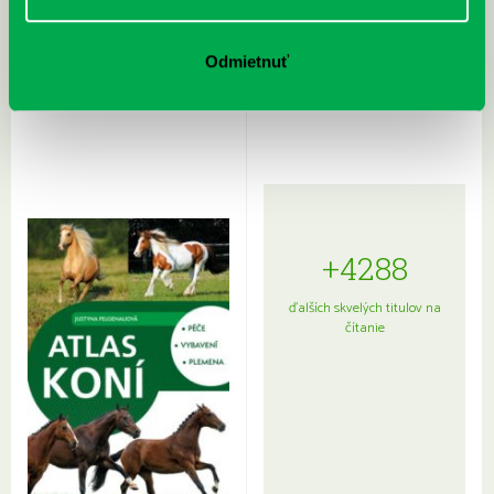
Rudź, Przemyslaw: Atlas hviezd:
Hardy, Paula: Japonsko na tanieri:
Odmietnuť
Sprievodca po hviezdnej oblohe
kompletný sprievodca
japonskou kuchyňou a etiketou
+4288
ďalších skvelých titulov na
čítanie