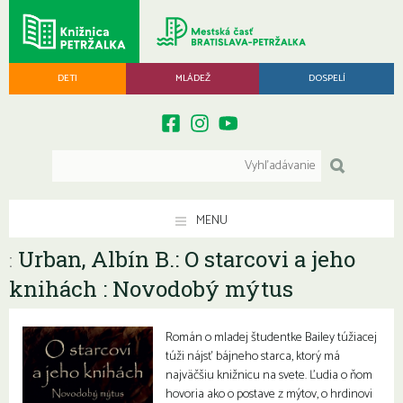
DETI
MLÁDEŽ
DOSPELÍ
MENU
Urban, Albín B.: O starcovi a jeho
:
knihách : Novodobý mýtus
Román o mladej študentke Bailey túžiacej
túži nájsť bájneho starca, ktorý má
najväčšiu knižnicu na svete. Ľudia o ňom
hovoria ako o postave z mýtov, o hrdinovi