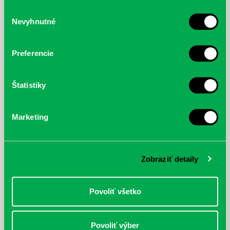
služby.
Výber
Nevyhnutné
súhlasu
McGrath, Andy: Tadej Pogačar:
Bárdy, Peter: Radičová
Prvá biografia najväčšieho
cyklistu modernej doby:
Preferencie
nezastaviteľný
Štatistiky
Marketing
Zobraziť detaily
Povoliť všetko
Povoliť výber