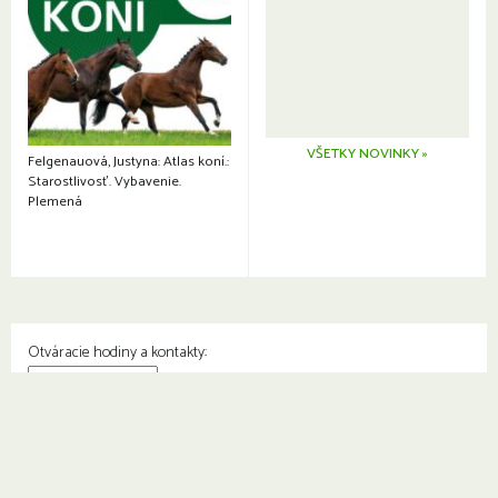
VŠETKY NOVINKY »
Felgenauová, Justyna: Atlas koní.:
Starostlivosť. Vybavenie.
Plemená
Otváracie hodiny a kontakty:
© Knižnica Petržalka
Fedinova 1129/7, 851 01 Bratislava
Web od
2day.sk