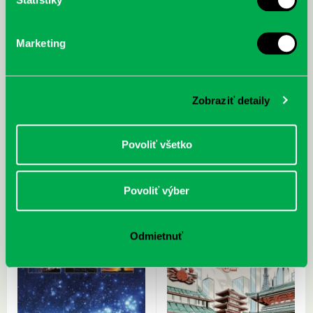
Marketing
Zobraziť detaily
McGrath, Andy: Tadej Pogačar:
Bárdy, Peter: Radičová
Prvá biografia najväčšieho
Povoliť všetko
cyklistu modernej doby:
nezastaviteľný
Povoliť výber
Odmietnuť