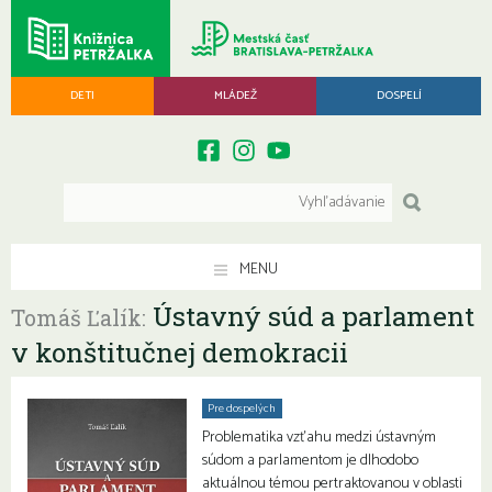
DETI
MLÁDEŽ
DOSPELÍ
MENU
Ústavný súd a parlament
Tomáš Ľalík:
v konštitučnej demokracii
Pre dospelých
Problematika vzťahu medzi ústavným
súdom a parlamentom je dlhodobo
aktuálnou témou pertraktovanou v oblasti