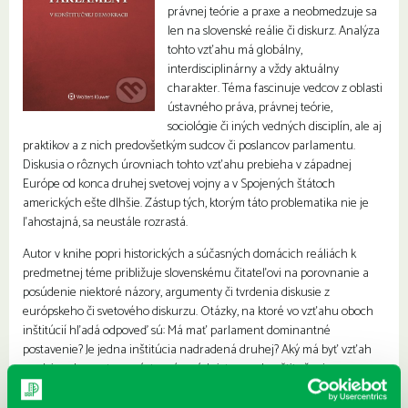
právnej teórie a praxe a neobmedzuje sa
len na slovenské reálie či diskurz. Analýza
tohto vzťahu má globálny,
interdisciplinárny a vždy aktuálny
charakter. Téma fascinuje vedcov z oblasti
ústavného práva, právnej teórie,
sociológie či iných vedných disciplín, ale aj
praktikov a z nich predovšetkým sudcov či poslancov parlamentu.
Diskusia o rôznych úrovniach tohto vzťahu prebieha v západnej
Európe od konca druhej svetovej vojny a v Spojených štátoch
amerických ešte dlhšie. Zástup tých, ktorým táto problematika nie je
ľahostajná, sa neustále rozrastá.
Autor v knihe popri historických a súčasných domácich reáliách k
predmetnej téme približuje slovenskému čitateľovi na porovnanie a
posúdenie niektoré názory, argumenty či tvrdenia diskusie z
európskeho či svetového diskurzu. Otázky, na ktoré vo vzťahu oboch
inštitúcií hľadá odpoveď sú: Má mať parlament dominantné
postavenie? Je jedna inštitúcia nadradená druhej? Aký má byť vzťah
medzi parlamentom a ústavným súdnictvom v konštitučnej
demokracii? Na čom má byť tento vzťah založený? Ako hodnotiť
podobné reakcie zo strany parlamentu na rozhodnutia Ústavného