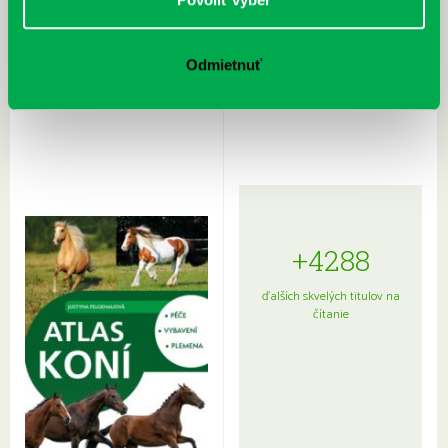
Rudź, Przemyslaw: Atlas hviezd:
Hardy, Paula: Japonsko na tanieri:
Odmietnuť
Sprievodca po hviezdnej oblohe
kompletný sprievodca
japonskou kuchyňou a etiketou
+4288
ďalších skvelých titulov na
čítanie