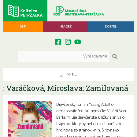
DETI
MLÁDEŽ
DOSPELÍ
MENU
Varáčková, Miroslava: Zamilovaná
:
Dievčenský román Young Adult o
nenapraviteľnej knihomoľke Valérii Von
Barla. Miluje dievčenské knižky a sníva o
frajerovi, ktorý by nebol o nič horší ako
hrdinovia zo stránok kníh. S rovnako
nepochopeným kamošom trávi čas pri