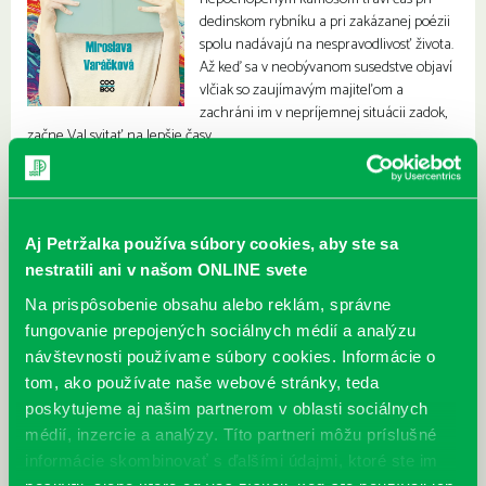
dedinskom rybníku a pri zakázanej poézii
spolu nadávajú na nespravodlivosť života.
Až keď sa v neobývanom susedstve objaví
vlčiak so zaujímavým majiteľom a
zachráni im v nepríjemnej situácii zadok,
začne Val svitať na lepšie časy.
Aj Petržalka používa súbory cookies, aby ste sa
nestratili ani v našom ONLINE svete
Na prispôsobenie obsahu alebo reklám, správne
fungovanie prepojených sociálnych médií a analýzu
návštevnosti používame súbory cookies. Informácie o
tom, ako používate naše webové stránky, teda
poskytujeme aj našim partnerom v oblasti sociálnych
médií, inzercie a analýzy. Títo partneri môžu príslušné
informácie skombinovať s ďalšími údajmi, ktoré ste im