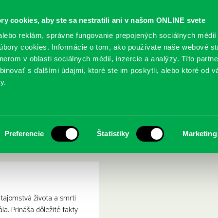
ry cookies, aby ste sa nestratili ani v našom ONLINE svete
lebo reklám, správne fungovanie prepojených sociálnych médií
bory cookies. Informácie o tom, ako používate naše webové st
erom v oblasti sociálnych médií, inzercie a analýzy. Títo partn
GY
SLUŽBY
PODUJATIA
POBOČKY
O KNIŽ
inovať s ďalšími údajmi, ktoré ste im poskytli, alebo ktoré od vá
y.
vá života a smrti M. R. Štefánika
 generál. Tajomstvá života 
Preferencie
Štatistiky
Marketing
tajomstvá života a smrti
la. Prináša dôležité fakty