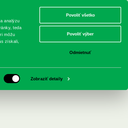
DETI
MLÁDEŽ
DOSPELÍ
Povoliť všetko
 a analýzu
ránky, teda
Povoliť výber
eri môžu
NICI
FEDINOVA
KONTAKTY
s získali,
Odmietnuť
a smrti M. R.
Zobraziť detaily