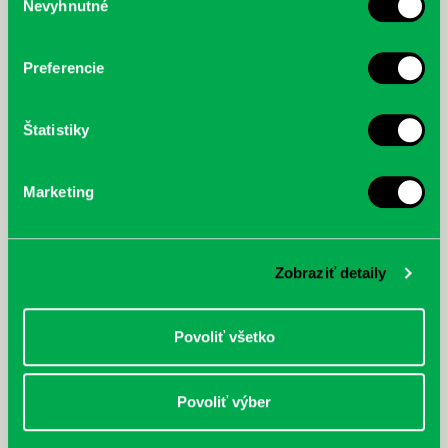
Nevyhnutné
súhlasu
Prvá biografia najväčšieho
cyklistu modernej doby:
nezastaviteľný
Preferencie
Štatistiky
Marketing
Zobraziť detaily
Povoliť všetko
Povoliť výber
Rudź, Przemyslaw: Atlas hviezd:
Hardy, Paula: Japonsko na tanieri:
Sprievodca po hviezdnej oblohe
kompletný sprievodca