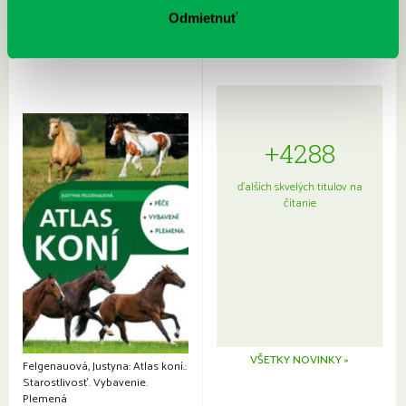
japonskou kuchyňou a etiketou
Odmietnuť
+4288
ďalších skvelých titulov na
čítanie
VŠETKY NOVINKY »
Felgenauová, Justyna: Atlas koní.:
Starostlivosť. Vybavenie.
Plemená