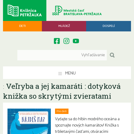
DETI
MLÁDEŽ
DOSPELÍ
MENU
Veľryba a jej kamaráti : dotyková
:
knižka so skrytými zvieratami
Pre deti
Vydajte sa do hlbín modrého oceána a
spoznajte nových kamarátov! Knižka s
trblietavými časťami, otváracími