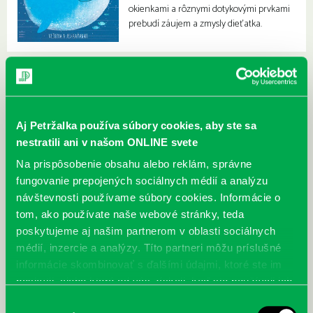
okienkami a rôznymi dotykovými prvkami
prebudí záujem a zmysly dieťatka.
Aj Petržalka používa súbory cookies, aby ste sa
nestratili ani v našom ONLINE svete
Na prispôsobenie obsahu alebo reklám, správne
fungovanie prepojených sociálnych médií a analýzu
návštevnosti používame súbory cookies. Informácie o
tom, ako používate naše webové stránky, teda
poskytujeme aj našim partnerom v oblasti sociálnych
médií, inzercie a analýzy. Títo partneri môžu príslušné
informácie skombinovať s ďalšími údajmi, ktoré ste im
poskytli, alebo ktoré od vás získali, keď ste používali ich
služby.
Výber
McGrath, Andy: Tadej Pogačar:
Bárdy, Peter: Radičová