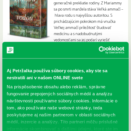
generačné prekliatie rodiny. Z Mariammy
sa po smrti manžela stáva Veľká ammačí –
hlava rodu s najvyššou autoritou. S
prichádzajúcim pokrokom má vnučka
Veľkej ammačí príležitosť študovať
medicínu a s nadobudnutými
vedomosťami sa jej podarí vyriešiť
tajomné prekliatie rodu.
Aj Petržalka používa súbory cookies, aby ste sa
nestratili ani v našom ONLINE svete
Na prispôsobenie obsahu alebo reklám, správne
fungovanie prepojených sociálnych médií a analýzu
návštevnosti používame súbory cookies. Informácie o
tom, ako používate naše webové stránky, teda
poskytujeme aj našim partnerom v oblasti sociálnych
médií, inzercie a analýzy. Títo partneri môžu príslušné
informácie skombinovať s ďalšími údajmi, ktoré ste im