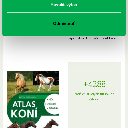
Povoliť výber
Odmietnuť
Rudź, Przemyslaw: Atlas hviezd:
Hardy, Paula: Japonsko na tanieri:
Sprievodca po hviezdnej oblohe
kompletný sprievodca
japonskou kuchyňou a etiketou
+4288
ďalších skvelých titulov na
čítanie