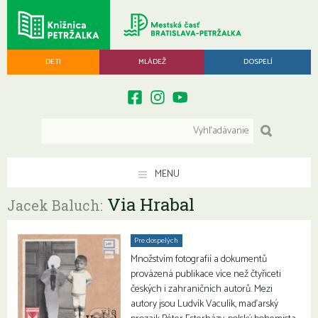
DETI
MLÁDEŽ
DOSPELÍ
MENU
Via Hrabal
Jacek Baluch:
Pre dospelých
Množstvím fotografií a dokumentů
provázená publikace více než čtyřiceti
českých i zahraničních autorů. Mezi
autory jsou Ludvík Vaculík, maďarský