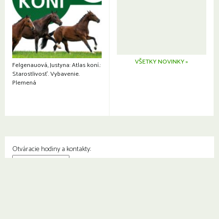
VŠETKY NOVINKY »
Felgenauová, Justyna: Atlas koní.:
Starostlivosť. Vybavenie.
Plemená
Otváracie hodiny a kontakty:
© Knižnica Petržalka
Fedinova 1129/7, 851 01 Bratislava
Web od
2day.sk