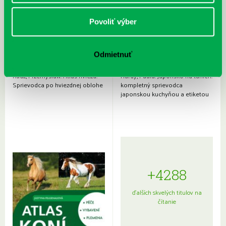
Povoliť výber
Odmietnuť
Rudź, Przemyslaw: Atlas hviezd:
Hardy, Paula: Japonsko na tanieri:
Sprievodca po hviezdnej oblohe
kompletný sprievodca
japonskou kuchyňou a etiketou
+4288
ďalších skvelých titulov na
čítanie