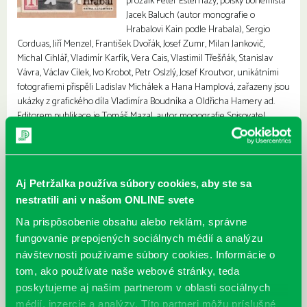
prozaik Péter Esterházy, polský bohemista
Jacek Baluch (autor monografie o
Hrabalovi Kain podle Hrabala), Sergio
Corduas, Jiří Menzel, František Dvořák, Josef Zumr, Milan Jankovič,
Michal Cihlář, Vladimír Karfík, Vera Cais, Vlastimil Třešňák, Stanislav
Vávra, Václav Cílek, Ivo Krobot, Petr Oslzlý, Josef Kroutvor, unikátními
fotografiemi přispěli Ladislav Michálek a Hana Hamplová, zařazeny jsou
ukázky z grafického díla Vladimíra Boudníka a Oldřicha Hamery ad.
Editorem publikace je Tomáš Mazal, autor monografie Spisovatel
Bohumil Hrabal. Kniha vychází ke stému výročí narození Bohumila
Hrabala.
Aj Petržalka používa súbory cookies, aby ste sa
nestratili ani v našom ONLINE svete
Na prispôsobenie obsahu alebo reklám, správne
fungovanie prepojených sociálnych médií a analýzu
návštevnosti používame súbory cookies. Informácie o
tom, ako používate naše webové stránky, teda
poskytujeme aj našim partnerom v oblasti sociálnych
médií, inzercie a analýzy. Títo partneri môžu príslušné