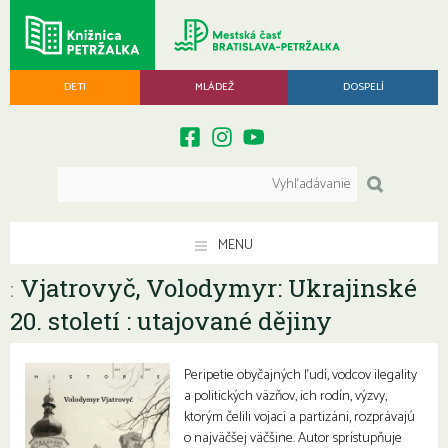
DETI
MLÁDEŽ
DOSPELÍ
MENU
Vjatrovyč, Volodymyr: Ukrajinské
:
20. století : utajované dějiny
Peripetie obyčajných ľudí, vodcov ilegality
a politických väzňov, ich rodín, výzvy,
ktorým čelili vojaci a partizáni, rozprávajú
o najväčšej väčšine. Autor sprístupňuje