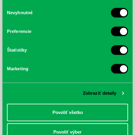
služby.
Výber
Nevyhnutné
súhlasu
McGrath, Andy: Tadej Pogačar:
Bárdy, Peter: Radičová
Prvá biografia najväčšieho
cyklistu modernej doby:
Preferencie
nezastaviteľný
Štatistiky
Marketing
Zobraziť detaily
Povoliť všetko
Povoliť výber