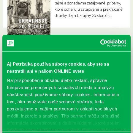
tajné a donedávna zatajované príbehy,
ktoré odhaľujú zatajované a prekrúcané
stránky dejín Ukrajiny 20. storočia.
Aj Petržalka používa súbory cookies, aby ste sa
nestratili ani v našom ONLINE svete
Na prispôsobenie obsahu alebo reklám, správne
fungovanie prepojených sociálnych médií a analýzu
návštevnosti používame súbory cookies. Informácie o
tom, ako používate naše webové stránky, teda
poskytujeme aj našim partnerom v oblasti sociálnych
médií, inzercie a analýzy. Títo partneri môžu príslušné
informácie skombinovať s ďalšími údajmi, ktoré ste im
poskytli, alebo ktoré od vás získali, keď ste používali ich