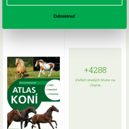
Rudź, Przemyslaw: Atlas hviezd:
Hardy, Paula: Japonsko na tanieri:
Odmietnuť
Sprievodca po hviezdnej oblohe
kompletný sprievodca
japonskou kuchyňou a etiketou
+4288
ďalších skvelých titulov na
čítanie