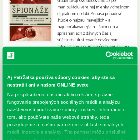
studenovojnové sledovanie až po
manipuláciu verejnej mienky v dnešnom
digitálnom období. Prináša prípadové
štúdie o najzaujímavejších – a
najneočakávanejších – špiónoch a
sprisahaniach z dávnych čias aj
súčasnosti, ilustrované nevšednými
fotografiami a skúma spôsoby využívania
a funkciu dnešnej digitálnej techniky a médií.
Aj Petržalka používa súbory cookies, aby ste sa
nestratili ani v našom ONLINE svete
Na prispôsobenie obsahu alebo reklám, správne
fungovanie prepojených sociálnych médií a analýzu
návštevnosti používame súbory cookies. Informácie o
tom, ako používate naše webové stránky, teda
poskytujeme aj našim partnerom v oblasti sociálnych
médií, inzercie a analýzy. Títo partneri môžu príslušné
informácie skombinovať s ďalšími údajmi, ktoré ste im