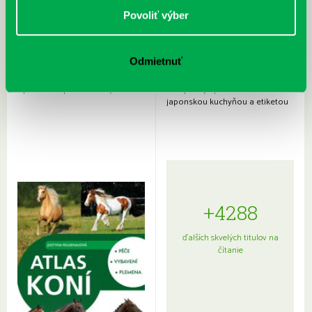
Povoliť výber
Odmietnuť
Rudź, Przemyslaw: Atlas hviezd:
Hardy, Paula: Japonsko na tanieri:
Sprievodca po hviezdnej oblohe
kompletný sprievodca
japonskou kuchyňou a etiketou
+4288
ďalších skvelých titulov na
čítanie