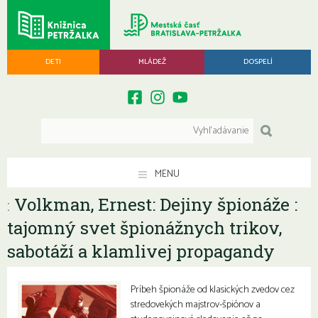
DETI
MLÁDEŽ
DOSPELÍ
MENU
Volkman, Ernest: Dejiny špionáže :
:
tajomný svet špionážnych trikov,
sabotáží a klamlivej propagandy
Príbeh špionáže od klasických zvedov cez
stredovekých majstrov-špiónov a