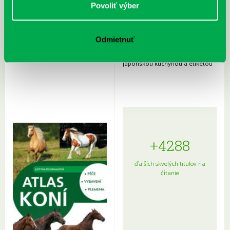
Povoliť výber
Odmietnuť
Rudź, Przemyslaw: Atlas hviezd:
Hardy, Paula: Japonsko na tanieri:
Sprievodca po hviezdnej oblohe
kompletný sprievodca
japonskou kuchyňou a etiketou
+4288
ďalších skvelých titulov na
čítanie