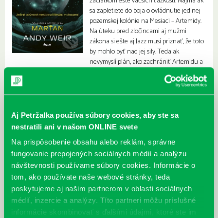
začiatkom ešte väčších ťažkostí. Najmä ak
sa zapletiete do boja o ovládnutie jedinej
pozemskej kolónie na Mesiaci – Artemidy.
Na úteku pred zločincami aj mužmi
zákona si ešte aj Jazz musí priznať, že toto
by mohlo byť nad jej sily. Teda ak
nevymyslí plán, ako zachrániť Artemidu a
neprísť pritom o život.
Aj Petržalka používa súbory cookies, aby ste sa
nestratili ani v našom ONLINE svete
Na prispôsobenie obsahu alebo reklám, správne
fungovanie prepojených sociálnych médií a analýzu
návštevnosti používame súbory cookies. Informácie o
tom, ako používate naše webové stránky, teda
poskytujeme aj našim partnerom v oblasti sociálnych
médií, inzercie a analýzy. Títo partneri môžu príslušné
informácie skombinovať s ďalšími údajmi, ktoré ste im