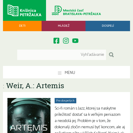
DETI
MLÁDEŽ
DOSPELÍ
MENU
Weir, A.: Artemis
:
Pre dospelých
Sci-fi román s Jazz, ktorej sa naskytne
príležitosť dostať sa k veľkým peniazom
a neodolá jej. Problém je v tom, že
dokonalý zločin nemusí byť koncom, ale aj