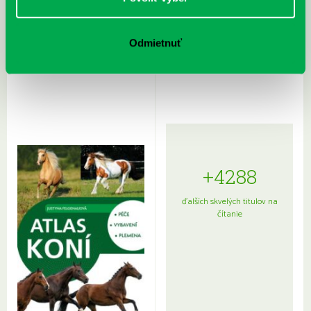
Rudź, Przemyslaw: Atlas hviezd:
Hardy, Paula: Japonsko na tanieri:
Odmietnuť
Sprievodca po hviezdnej oblohe
kompletný sprievodca
japonskou kuchyňou a etiketou
+4288
ďalších skvelých titulov na
čítanie