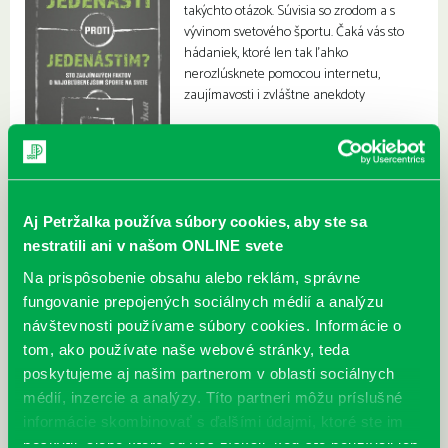
takýchto otázok. Súvisia so zrodom a s
vývinom svetového športu. Čaká vás sto
hádaniek, ktoré len tak ľahko
nerozlúsknete pomocou internetu,
zaujímavosti i zvláštne anekdoty
Aj Petržalka používa súbory cookies, aby ste sa
nestratili ani v našom ONLINE svete
Na prispôsobenie obsahu alebo reklám, správne
fungovanie prepojených sociálnych médií a analýzu
návštevnosti používame súbory cookies. Informácie o
tom, ako používate naše webové stránky, teda
poskytujeme aj našim partnerom v oblasti sociálnych
médií, inzercie a analýzy. Títo partneri môžu príslušné
informácie skombinovať s ďalšími údajmi, ktoré ste im
poskytli, alebo ktoré od vás získali, keď ste používali ich