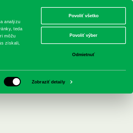
DETI
MLÁDEŽ
DOSPELÍ
Povoliť všetko
 a analýzu
ránky, teda
Povoliť výber
eri môžu
NICI
FEDINOVA
KONTAKTY
s získali,
Odmietnuť
Zobraziť detaily