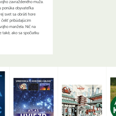
svojho zavraždeného muža.
u ponúka obyvateľka
ej svet sa obráti hore
čeliť pribúdajúcim
vojho manžela. Nič na
e také, ako sa spočiatku