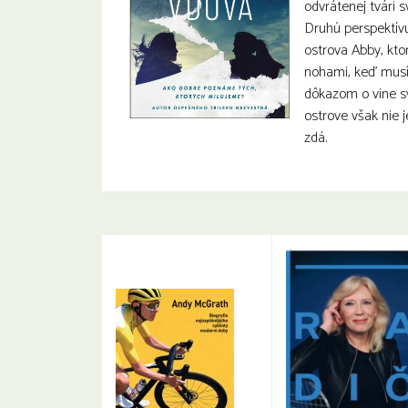
odvrátenej tvári 
Druhú perspektív
ostrova Abby, ktor
nohami, keď musí 
dôkazom o vine s
ostrove však nie j
zdá.