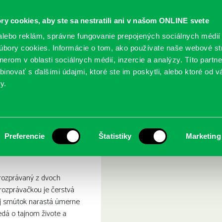
ry cookies, aby ste sa nestratili ani v našom ONLINE svete
lebo reklám, správne fungovanie prepojených sociálnych médií
bory cookies. Informácie o tom, ako používate naše webové st
erom v oblasti sociálnych médií, inzercie a analýzy. Títo partn
GY
SLUŽBY
PODUJATIA
POBOČKY
O KNIŽ
inovať s ďalšími údajmi, ktoré ste im poskytli, alebo ktoré od vá
y.
Manželka a vdova
Preferencie
Štatistiky
Marketing
yrozprávaný z dvoch
 rozprávačkou je čerstvá
ej smútok narastá úmerne
dá o tajnom živote a