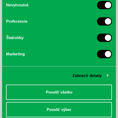
Nevyhnutné
McGrath, Andy: Tadej Pogačar:
Bárdy, Peter: Radičová
súhlasu
Prvá biografia najväčšieho
cyklistu modernej doby:
nezastaviteľný
Preferencie
Štatistiky
Marketing
Zobraziť detaily
Povoliť všetko
Povoliť výber