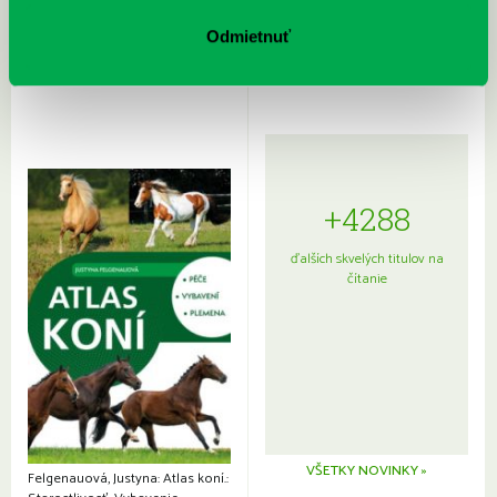
Rudź, Przemyslaw: Atlas hviezd:
Hardy, Paula: Japonsko na tanieri:
Sprievodca po hviezdnej oblohe
kompletný sprievodca
Odmietnuť
japonskou kuchyňou a etiketou
+4288
ďalších skvelých titulov na
čítanie
VŠETKY NOVINKY »
Felgenauová, Justyna: Atlas koní.: