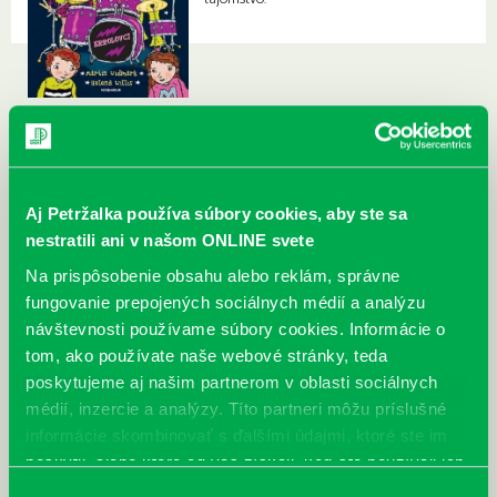
Aj Petržalka používa súbory cookies, aby ste sa
nestratili ani v našom ONLINE svete
Na prispôsobenie obsahu alebo reklám, správne
fungovanie prepojených sociálnych médií a analýzu
návštevnosti používame súbory cookies. Informácie o
tom, ako používate naše webové stránky, teda
poskytujeme aj našim partnerom v oblasti sociálnych
médií, inzercie a analýzy. Títo partneri môžu príslušné
informácie skombinovať s ďalšími údajmi, ktoré ste im
poskytli, alebo ktoré od vás získali, keď ste používali ich
služby.
Výber