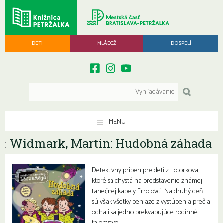
DETI
MLÁDEŽ
DOSPELÍ
MENU
Widmark, Martin: Hudobná záhada
:
Detektívny príbeh pre deti z Lotorkova,
ktoré sa chystá na predstavenie známej
tanečnej kapely Errolovci. Na druhý deň
sú však všetky peniaze z vystúpenia preč a
odhalí sa jedno prekvapujúce rodinné
tajomstvo.