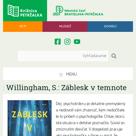
DETI
MLÁDEŽ
DOSPELÍ
MENU
Willingham, S.: Záblesk v temnote
:
Dej psychotrileru je detailne premyslený
a nedovolí vám zhasnúť, kým nedočítate.
Je to príbeh o psychologičke Chloe, ktorú
istá situácia v detstve poznačila. Súvisí so
zmiznutím dievčat. V dospelosti pracuje
ako psychologička a škrie ju pocit, že