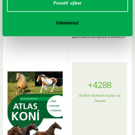
Povoliť výber
Odmietnuť
Rudź, Przemyslaw: Atlas hviezd:
Hardy, Paula: Japonsko na tanieri:
Sprievodca po hviezdnej oblohe
kompletný sprievodca
japonskou kuchyňou a etiketou
+4288
ďalších skvelých titulov na
čítanie