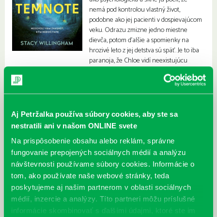
nemá pod kontrolou vlastný život,
podobne ako jej pacienti v dospievajúcom
veku. Odrazu zmizne jedno miestne
dievča, potom ďalšie a spomienky na
hrozivé leto z jej detstva sú späť. Je to iba
paranoja, že Chloe vidí neexistujúcu
paralelu s minulosťou, alebo druhý raz v živote odhalí vraha?
Aj Petržalka používa súbory cookies, aby ste sa
nestratili ani v našom ONLINE svete
Na prispôsobenie obsahu alebo reklám, správne
fungovanie prepojených sociálnych médií a analýzu
návštevnosti používame súbory cookies. Informácie o
tom, ako používate naše webové stránky, teda
poskytujeme aj našim partnerom v oblasti sociálnych
médií, inzercie a analýzy. Títo partneri môžu príslušné
informácie skombinovať s ďalšími údajmi, ktoré ste im