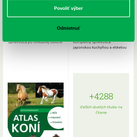
Povoliť výber
Odmietnuť
Rudź, Przemyslaw: Atlas hviezd:
Hardy, Paula: Japonsko na tanieri:
Sprievodca po hviezdnej oblohe
kompletný sprievodca
japonskou kuchyňou a etiketou
+4288
ďalších skvelých titulov na
čítanie