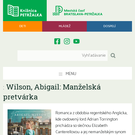
DETI
MLÁDEŽ
DOSPELÍ
MENU
Wilson, Abigail: Manželská
:
pretvárka
Romanca z obdobia regentského Anglicka,
kde ovdovený lord Adrian Torrington
prichádza so slečnou Elizabeth
Canterellovou a jej nemanželským synom