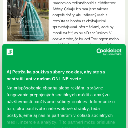
Isaacom do rodinného sídla Middlecrest
Abbey. Čakajú ich tam jeho takmer
dospelé dcéry, ale i zákerný vrah a
rozpúta sa honba za chýbajúcimi
spravodajskými informáciami, ktoré by
mohli zvrátiť vojnu s Francúzskom. V
obave z toho, čo by lord Torrington mohol
urobiť, keby sa dozvedel pravdu o jej
synovi, musí byť Elizabeth stále o krok vpredu.
Aj Petržalka používa súbory cookies, aby ste sa
nestratili ani v našom ONLINE svete
Na prispôsobenie obsahu alebo reklám, správne
fungovanie prepojených sociálnych médií a analýzu
návštevnosti používame súbory cookies. Informácie o
tom, ako používate naše webové stránky, teda
poskytujeme aj našim partnerom v oblasti sociálnych
médií, inzercie a analýzy. Títo partneri môžu príslušné