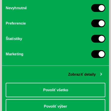
služby.
Výber
Nevyhnutné
súhlasu
McGrath, Andy: Tadej Pogačar:
Bárdy, Peter: Radičová
Prvá biografia najväčšieho
cyklistu modernej doby:
Preferencie
nezastaviteľný
Štatistiky
Marketing
Zobraziť detaily
Povoliť všetko
Povoliť výber