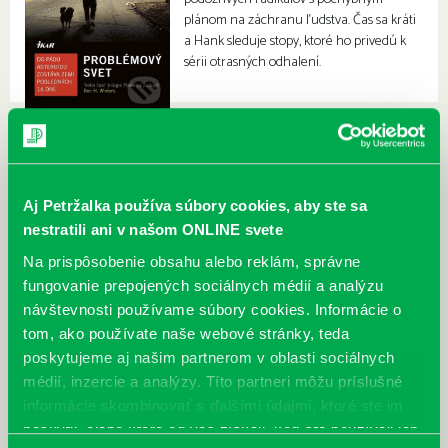
plánom na záchranu ľudstva. Čas sa kráti
a Hank sleduje stopy, ktoré ho privedú k
sérii otrasných odhalení.
Aj Petržalka používa súbory cookies, aby ste sa
nestratili ani v našom ONLINE svete
Na prispôsobenie obsahu alebo reklám, správne
fungovanie prepojených sociálnych médií a analýzu
návštevnosti používame súbory cookies. Informácie o
tom, ako používate naše webové stránky, teda
poskytujeme aj našim partnerom v oblasti sociálnych
médií, inzercie a analýzy. Títo partneri môžu príslušné
informácie skombinovať s ďalšími údajmi, ktoré ste im
poskytli, alebo ktoré od vás získali, keď ste používali ich