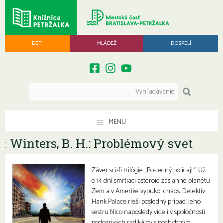
DETI
MLÁDEŽ
DOSPELÍ
MENU
Winters, B. H.: Problémový svet
:
Záver sci-fi trilógie „Posledný policajt“. Už
o 14 dní smrtiaci asteroid zasiahne planétu
Zem a v Amerike vypukol chaos. Detektív
Hank Palace rieši posledný prípad. Jeho
sestru Nico naposledy videli v spoločnosti
podozrivých radikálov s pochybným