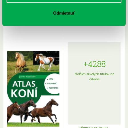
Rudź, Przemyslaw: Atlas hviezd:
Hardy, Paula: Japonsko na tanieri:
Sprievodca po hviezdnej oblohe
kompletný sprievodca
Odmietnuť
japonskou kuchyňou a etiketou
+4288
ďalších skvelých titulov na
čítanie