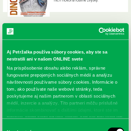
nich hovoria fosílne zvyšky.
Aj Petržalka používa súbory cookies, aby ste sa
nestratili ani v našom ONLINE svete
Na prispôsobenie obsahu alebo reklám, správne
fungovanie prepojených sociálnych médií a analýzu
návštevnosti používame súbory cookies. Informácie o
tom, ako používate naše webové stránky, teda
poskytujeme aj našim partnerom v oblasti sociálnych
médií, inzercie a analýzy. Títo partneri môžu príslušné
informácie skombinovať s ďalšími údajmi, ktoré ste im
poskytli, alebo ktoré od vás získali, keď ste používali ich
služby.
Výber
McGrath, Andy: Tadej Pogačar:
Bárdy, Peter: Radičová