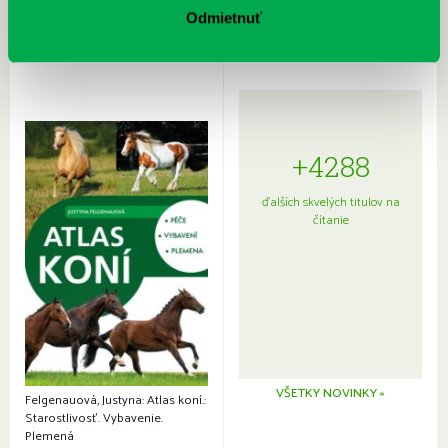
japonskou kuchyňou a etiketou
Odmietnuť
+4288
ďalších skvelých titulov na
čítanie
VŠETKY NOVINKY »
Felgenauová, Justyna: Atlas koní.:
Starostlivosť. Vybavenie.
Plemená