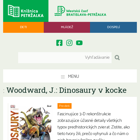
DETI
MLÁDEŽ
DOSPELÍ
MENU
Woodward, J.: Dinosaury v kocke
:
Pre deti
Fascinujúce 3-D rekonštrukcie
zobrazujúce úžasné detaily všetkých
typov predhistorických zvierat. Zistite, ako
tieto tvory žili, prečo vyhynuli a čo nám o