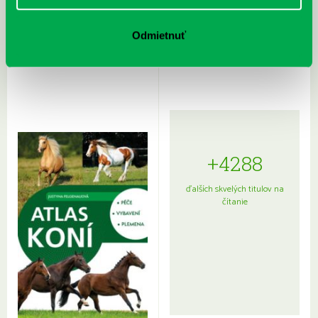
Rudź, Przemyslaw: Atlas hviezd:
Hardy, Paula: Japonsko na tanieri:
Odmietnuť
Sprievodca po hviezdnej oblohe
kompletný sprievodca
japonskou kuchyňou a etiketou
+4288
ďalších skvelých titulov na
čítanie