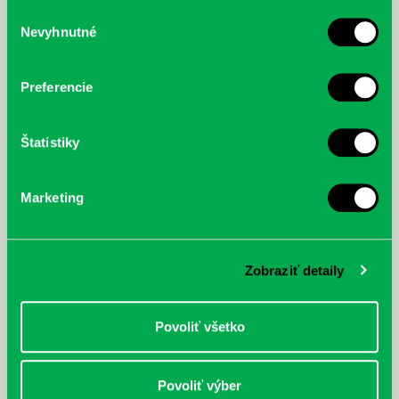
služby.
Výber
Nevyhnutné
súhlasu
McGrath, Andy: Tadej Pogačar:
Bárdy, Peter: Radičová
Prvá biografia najväčšieho
cyklistu modernej doby:
Preferencie
nezastaviteľný
Štatistiky
Marketing
Zobraziť detaily
Povoliť všetko
Povoliť výber