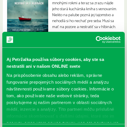
mnohými rokmi a teraz sa zrazu nájde
jeho stará kuchárska kniha s venovaním.
Niekto na palube pozná jej tajomstvo a
nehodlá si ho nechať pre seba. Musí sa
mať na pozore a nestratiť sa v hlbinách.
Aj Petržalka používa súbory cookies, aby ste sa
nestratili ani v našom ONLINE svete
Na prispôsobenie obsahu alebo reklám, správne
fungovanie prepojených sociálnych médií a analýzu
návštevnosti používame súbory cookies. Informácie o
tom, ako používate naše webové stránky, teda
poskytujeme aj našim partnerom v oblasti sociálnych
médií, inzercie a analýzy. Títo partneri môžu príslušné
informácie skombinovať s ďalšími údajmi, ktoré ste im
poskytli, alebo ktoré od vás získali, keď ste používali ich