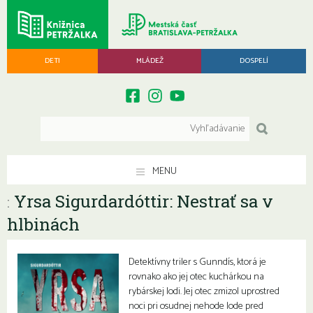
DETI
MLÁDEŽ
DOSPELÍ
MENU
Yrsa Sigurdardóttir: Nestrať sa v
:
hlbinách
Detektívny triler s Gunndís, ktorá je
rovnako ako jej otec kuchárkou na
rybárskej lodi. Jej otec zmizol uprostred
noci pri osudnej nehode lode pred