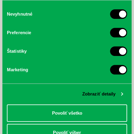
služby.
Výber
Nevyhnutné
súhlasu
McGrath, Andy: Tadej Pogačar:
Bárdy, Peter: Radičová
Prvá biografia najväčšieho
Preferencie
cyklistu modernej doby:
nezastaviteľný
Štatistiky
Marketing
Zobraziť detaily
Povoliť všetko
Povoliť výber