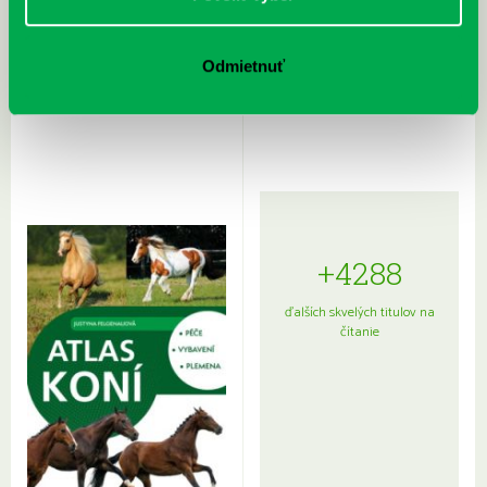
Rudź, Przemyslaw: Atlas hviezd:
Hardy, Paula: Japonsko na tanieri:
Odmietnuť
Sprievodca po hviezdnej oblohe
kompletný sprievodca
japonskou kuchyňou a etiketou
+4288
ďalších skvelých titulov na
čítanie