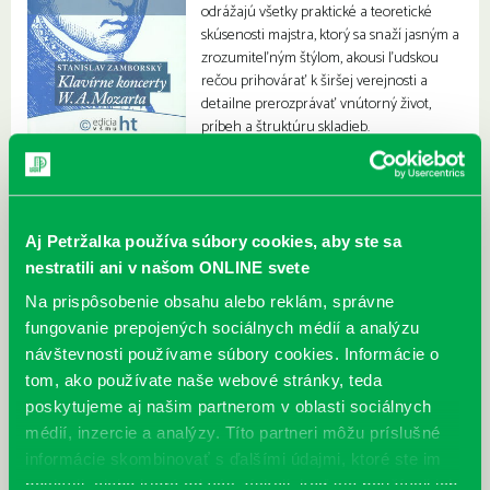
odrážajú všetky praktické a teoretické
skúsenosti majstra, ktorý sa snaží jasným a
zrozumiteľným štýlom, akousi ľudskou
rečou prihovárať k širšej verejnosti a
detailne prerozprávať vnútorný život,
príbeh a štruktúru skladieb.
Aj Petržalka používa súbory cookies, aby ste sa
nestratili ani v našom ONLINE svete
Na prispôsobenie obsahu alebo reklám, správne
fungovanie prepojených sociálnych médií a analýzu
návštevnosti používame súbory cookies. Informácie o
tom, ako používate naše webové stránky, teda
poskytujeme aj našim partnerom v oblasti sociálnych
médií, inzercie a analýzy. Títo partneri môžu príslušné
informácie skombinovať s ďalšími údajmi, ktoré ste im
poskytli, alebo ktoré od vás získali, keď ste používali ich