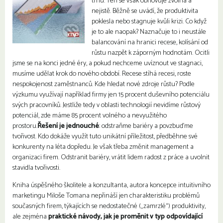
trhu. Ten se však obnovuje zvolna a
nejistě. Běžně se uvádí, že produktivita
poklesla nebo stagnuje kvůli krizi. Co když
je to ale naopak? Naznačuje to i neustále
balancování na hranici recese, kolísání od
růstu nazpět k záporným hodnotám. Ocitli
jsme se na konci jedné éry, a pokud nechceme uvíznout ve stagnaci,
musíme udělat krok do nového období. Recese stíhá recesi, roste
nespokojenost zaměstnanců. Kde hledat nové zdroje růstu? Podle
výzkumu využívají například firmy jen 15 procent duševního potenciálu
svých pracovníků. Jestliže tedy v oblasti technologií nevidíme růstový
potenciál, zde máme 85 procent volného a nevyužitého
prostoru.
Řešení je jednouché
: odstraňme bariéry a povzbuďme
tvořivost. Kdo dokáže využít tuto unikátní příležitost, předběhne své
konkurenty na léta dopředu. Je však třeba změnit management a
organizaci firem. Odstranit bariéry, vrátit lidem radost z práce a uvolnit
stavidla tvořivosti.
Kniha úspěšného školitele a konzultanta, autora koncepce intuitivního
marketingu Miloše Tomana nepřináší jen charakteristiku problémů
současných firem, týkajících se nedostatečné („zamrzlé“) produktivity,
ale zejména
praktické návody, jak je proměnit v typ odpovídající