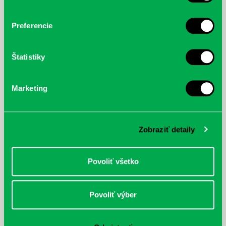
desetiletí šanci dohonit.
Preferencie
Štatistiky
Marketing
Zobraziť detaily
Povoliť všetko
Povoliť výber
McGrath, Andy: Tadej Pogačar:
Bárdy, Peter: Radičová
Prvá biografia najväčšieho
cyklistu modernej doby: