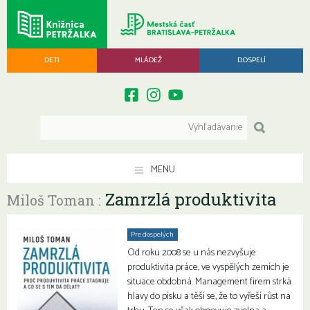
DETI
MLÁDEŽ
DOSPELÍ
MENU
Zamrzlá produktivita
Miloš Toman :
Pre dospelých
Od roku 2008 se u nás nezvyšuje
produktivita práce, ve vyspělých zemích je
situace obdobná. Management firem strká
hlavy do písku a těší se, že to vyřeší růst na