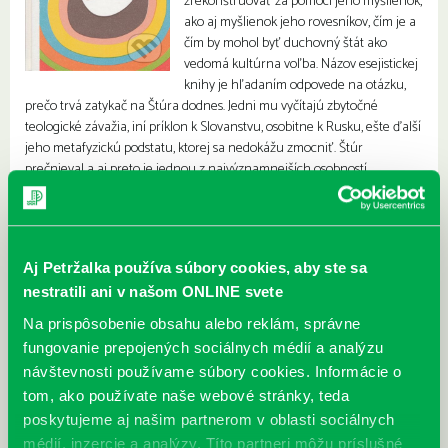
zrekonštruovať za pomoci jeho myšlienok,
ako aj myšlienok jeho rovesníkov, čím je a
čím by mohol byť duchovný štát ako
vedomá kultúrna voľba. Názov esejistickej
knihy je hľadaním odpovede na otázku,
prečo trvá zatykač na Štúra dodnes. Jedni mu vyčítajú zbytočné
teologické závažia, iní príklon k Slovanstvu, osobitne k Rusku, ešte ďalší
jeho metafyzickú podstatu, ktorej sa nedokážu zmocniť. Štúr
prečnieval a aj preto je jednou z najvýznamnejších osobností
slovenskej histórie. Knihu ilustroval Svätopluk Mikyta a graficky upravil
Palo Bálik.
Aj Petržalka používa súbory cookies, aby ste sa
nestratili ani v našom ONLINE svete
Na prispôsobenie obsahu alebo reklám, správne
fungovanie prepojených sociálnych médií a analýzu
návštevnosti používame súbory cookies. Informácie o
tom, ako používate naše webové stránky, teda
poskytujeme aj našim partnerom v oblasti sociálnych
médií, inzercie a analýzy. Títo partneri môžu príslušné