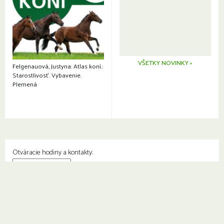
VŠETKY NOVINKY »
Felgenauová, Justyna: Atlas koní.:
Starostlivosť. Vybavenie.
Plemená
Otváracie hodiny a kontakty:
© Knižnica Petržalka
Fedinova 1129/7, 851 01 Bratislava
Web od
2day.sk