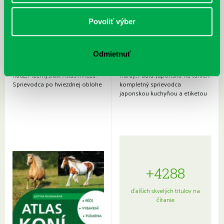
Povoliť výber
Odmietnuť
Rudź, Przemyslaw: Atlas hviezd:
Hardy, Paula: Japonsko na tanieri:
Sprievodca po hviezdnej oblohe
kompletný sprievodca
japonskou kuchyňou a etiketou
+4288
ďalších skvelých titulov na
čítanie