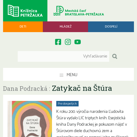
DETI
MLÁDEŽ
DOSPELÍ
MENU
Zatykač na Štúra
Dana Podracká :
Pre dospelých
K roku 200. výročia narodenia Ľudovíta
Štúra vydalo LIC triptych kníh. Esejistická
kniha Dany Podrackej je pokusom nájsť v
Štúrovom diele duchovnú zem a