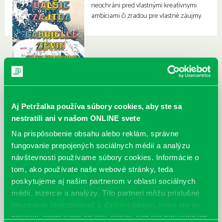
neochráni pred vlastnými kreatívnymi
ambíciami či zradou pre vlastné záujmy.
Aj Petržalka používa súbory cookies, aby ste sa
nestratili ani v našom ONLINE svete
Na prispôsobenie obsahu alebo reklám, správne
fungovanie prepojených sociálnych médií a analýzu
návštevnosti používame súbory cookies. Informácie o
tom, ako používate naše webové stránky, teda
poskytujeme aj našim partnerom v oblasti sociálnych
médií, inzercie a analýzy. Títo partneri môžu príslušné
informácie skombinovať s ďalšími údajmi, ktoré ste im
poskytli, alebo ktoré od vás získali, keď ste používali ich