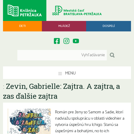
DETI
MLÁDEŽ
DOSPELÍ
MENU
Zevin, Gabrielle: Zajtra. A zajtra, a
:
zas ďalšie zajtra
Román pre ženy so Samom a Sadie, ktorí
nadviažu spoluprácu v oblasti videohier a
vytvoria úspešnú hru Ichigo. Stanú sa
úspešnými a bohatými, no to ich