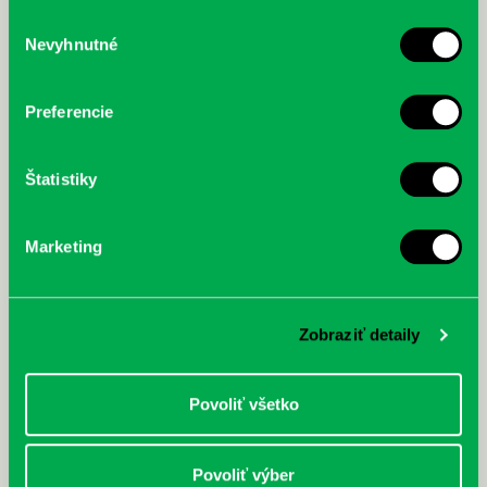
služby.
Výber
Nevyhnutné
súhlasu
McGrath, Andy: Tadej Pogačar:
Bárdy, Peter: Radičová
Prvá biografia najväčšieho
cyklistu modernej doby:
Preferencie
nezastaviteľný
Štatistiky
Marketing
Zobraziť detaily
Povoliť všetko
Povoliť výber