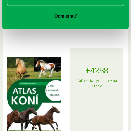
Rudź, Przemyslaw: Atlas hviezd:
Hardy, Paula: Japonsko na tanieri:
Odmietnuť
Sprievodca po hviezdnej oblohe
kompletný sprievodca
japonskou kuchyňou a etiketou
+4288
ďalších skvelých titulov na
čítanie