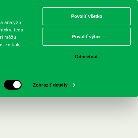
DETI
MLÁDEŽ
DOSPELÍ
Povoliť všetko
 a analýzu
ránky, teda
Povoliť výber
eri môžu
NICI
FEDINOVA
KONTAKTY
s získali,
Odmietnuť
Zobraziť detaily