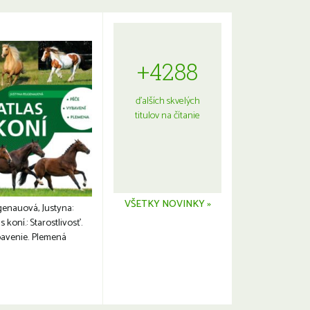
+4288
ďalších skvelých
titulov na čítanie
VŠETKY NOVINKY »
genauová, Justyna:
s koní.: Starostlivosť.
avenie. Plemená