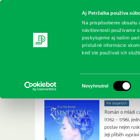
Aj Petržalka používa súbo
Na prispôsobenie obsahu a
návštevnosti používame sú
poskytujeme aj našim partn
REGISTRUJTE SA
ONLINE KATALÓ
príslušné informácie skomb
keď ste používali ich služb
Domov
Nové knihy
Zimní palác
Zimní p
Eva Stachniak:
Výber
Nevyhnutné
súhlasu
Pre dospelých
Román o mládí car
(1762 – 1796), jed
postav nejen ruský
Její příběh vyprá