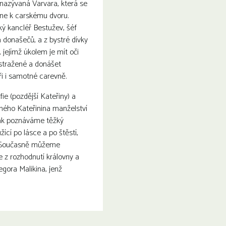
nazývaná Varvara, která se
ane k carskému dvoru.
ký kancléř Bestužev, šéf
 donašečů, a z bystré dívky
 jejímž úkolem je mít oči
astražené a donášet
i i samotné carevně.
ie (pozdější Kateřiny) a
ného Kateřinina manželství
tak poznáváme těžký
ící po lásce a po štěstí,
e… Současně můžeme
je z rozhodnutí královny a
egora Malikina, jenž