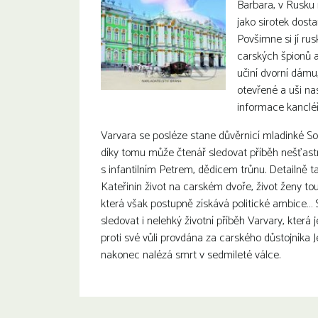
Barbara, v Rusku 
jako sirotek dost
Povšimne si jí rus
carských špionů a
učiní dvorní dámu,
otevřené a uši n
informace kancléř
Varvara se posléze stane důvěrnicí mladinké Sof
díky tomu může čtenář sledovat příběh nešťast
s infantilním Petrem, dědicem trůnu. Detailně 
Kateřinin život na carském dvoře, život ženy touž
která však postupně získává politické ambic
sledovat i nelehký životní příběh Varvary, která 
proti své vůli provdána za carského důstojníka J
nakonec nalézá smrt v sedmileté válce.