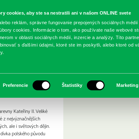
ry cookies, aby ste sa nestratili ani v našom ONLINE svete
lebo reklám, správne fungovanie prepojených sociálnych médií
bory cookies. Informácie o tom, ako používate naše webové st
erom v oblasti sociálnych médií, inzercie a analýzy. Títo partn
GY
SLUŽBY
PODUJATIA
POBOČKY
O KNIŽ
inovať s ďalšími údajmi, ktoré ste im poskytli, alebo ktoré od vá
y.
alác
Preferencie
Štatistiky
Marketing
evny Kateřiny II. Veliké
né z nejvýznačnějších
ch, ale i světových dějin.
ví dívka polského původu