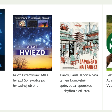
Rudź, Przemyslaw: Atlas
Hardy, Paula: Japonsko na
Fel
hviezd: Sprievodca po
tanieri: kompletný
Atla
hviezdnej oblohe
sprievodca japonskou
Vyb
kuchyňou a etiketou