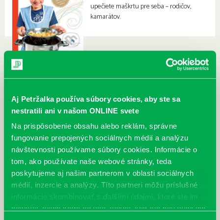
upečiete maškrtu pre seba – rodičov,
kamarátov.
Aj Petržalka používa súbory cookies, aby ste sa
nestratili ani v našom ONLINE svete
Na prispôsobenie obsahu alebo reklám, správne
fungovanie prepojených sociálnych médií a analýzu
návštevnosti používame súbory cookies. Informácie o
tom, ako používate naše webové stránky, teda
poskytujeme aj našim partnerom v oblasti sociálnych
médií, inzercie a analýzy. Títo partneri môžu príslušné
informácie skombinovať s ďalšími údajmi, ktoré ste im
poskytli, alebo ktoré od vás získali, keď ste používali ich