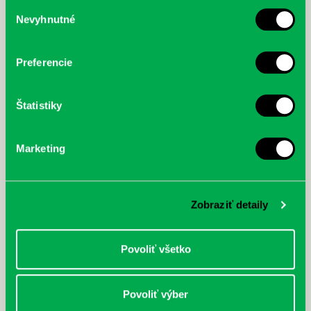
služby.
Výber
Nevyhnutné
súhlasu
McGrath, Andy: Tadej Pogačar:
Bárdy, Peter: Radičová
Prvá biografia najväčšieho
cyklistu modernej doby:
Preferencie
nezastaviteľný
Štatistiky
Marketing
Zobraziť detaily
Povoliť všetko
Povoliť výber