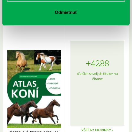
Rudź, Przemyslaw: Atlas hviezd:
Hardy, Paula: Japonsko na tanieri:
Sprievodca po hviezdnej oblohe
kompletný sprievodca
Odmietnuť
japonskou kuchyňou a etiketou
+4288
ďalších skvelých titulov na
čítanie
VŠETKY NOVINKY »