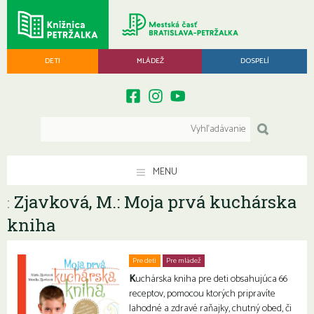
DETI
MLÁDEŽ
DOSPELÍ
MENU
Zjavková, M.: Moja prvá kuchárska
:
kniha
Pre deti
Pre mládež
K
uchárska kniha pre deti obsahujúca 66
receptov, pomocou ktorých pripravíte
lahodné a zdravé raňajky, chutný obed, či