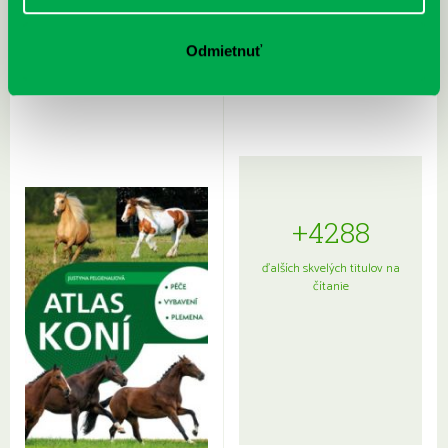
Rudź, Przemyslaw: Atlas hviezd:
Hardy, Paula: Japonsko na tanieri:
Odmietnuť
Sprievodca po hviezdnej oblohe
kompletný sprievodca
japonskou kuchyňou a etiketou
+4288
ďalších skvelých titulov na
čítanie