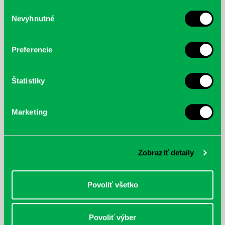
služby.
Výber
Nevyhnutné
súhlasu
McGrath, Andy: Tadej Pogačar:
Bárdy, Peter: Radičová
Prvá biografia najväčšieho
cyklistu modernej doby:
Preferencie
nezastaviteľný
Štatistiky
Marketing
Zobraziť detaily
Povoliť všetko
Povoliť výber