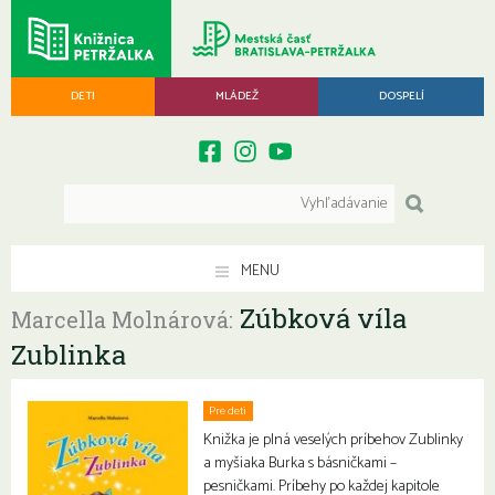
DETI
MLÁDEŽ
DOSPELÍ
MENU
Zúbková víla
Marcella Molnárová:
Zublinka
Pre deti
Knižka je plná veselých príbehov Zublinky
a myšiaka Burka s básničkami –
pesničkami. Príbehy po každej kapitole