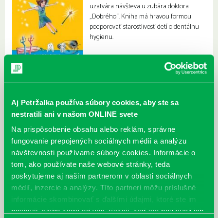
uzatvára návšteva u zubára doktora
„Dobrého“. Kniha má hravou formou
podporovať starostlivosť detí o dentálnu
hygienu.
Aj Petržalka používa súbory cookies, aby ste sa
nestratili ani v našom ONLINE svete
Na prispôsobenie obsahu alebo reklám, správne
fungovanie prepojených sociálnych médií a analýzu
návštevnosti používame súbory cookies. Informácie o
tom, ako používate naše webové stránky, teda
poskytujeme aj našim partnerom v oblasti sociálnych
médií, inzercie a analýzy. Títo partneri môžu príslušné
informácie skombinovať s ďalšími údajmi, ktoré ste im
poskytli, alebo ktoré od vás získali, keď ste používali ich