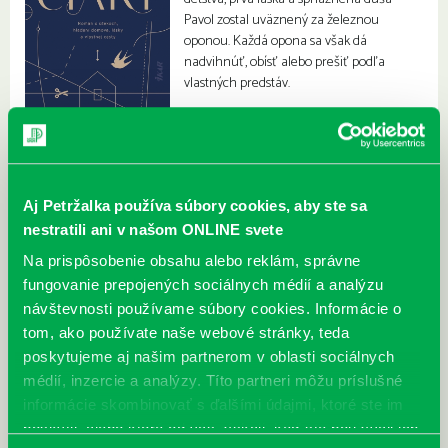
Pavol zostal uväznený za železnou
oponou. Každá opona sa však dá
nadvihnúť, obísť alebo prešiť podľa
vlastných predstáv.
Aj Petržalka používa súbory cookies, aby ste sa
nestratili ani v našom ONLINE svete
Na prispôsobenie obsahu alebo reklám, správne
fungovanie prepojených sociálnych médií a analýzu
návštevnosti používame súbory cookies. Informácie o
tom, ako používate naše webové stránky, teda
poskytujeme aj našim partnerom v oblasti sociálnych
médií, inzercie a analýzy. Títo partneri môžu príslušné
informácie skombinovať s ďalšími údajmi, ktoré ste im
poskytli, alebo ktoré od vás získali, keď ste používali ich