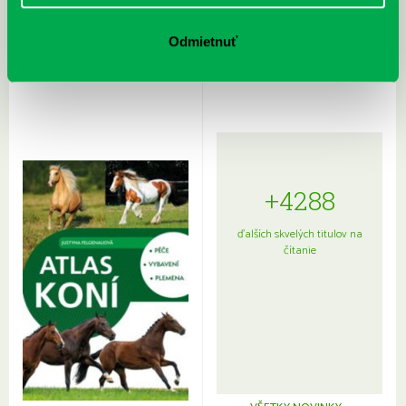
Rudź, Przemyslaw: Atlas hviezd:
Hardy, Paula: Japonsko na tanieri:
Sprievodca po hviezdnej oblohe
kompletný sprievodca
Odmietnuť
japonskou kuchyňou a etiketou
+4288
ďalších skvelých titulov na
čítanie