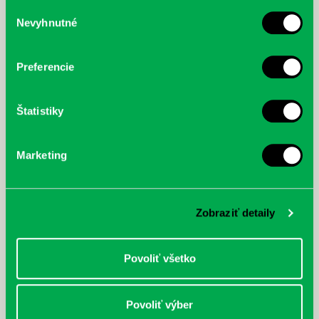
služby.
Výber
Nevyhnutné
súhlasu
McGrath, Andy: Tadej Pogačar:
Bárdy, Peter: Radičová
Prvá biografia najväčšieho
cyklistu modernej doby:
Preferencie
nezastaviteľný
Štatistiky
Marketing
Zobraziť detaily
Povoliť všetko
Povoliť výber