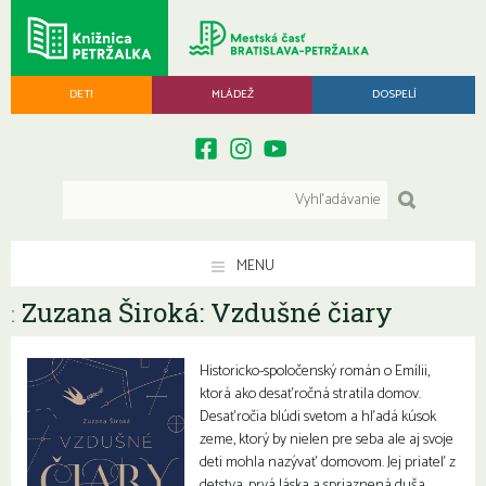
DETI
MLÁDEŽ
DOSPELÍ
MENU
Zuzana Široká: Vzdušné čiary
:
Historicko-spoločenský román o Emílii,
ktorá ako desaťročná stratila domov.
Desaťročia blúdi svetom a hľadá kúsok
zeme, ktorý by nielen pre seba ale aj svoje
deti mohla nazývať domovom. Jej priateľ z
detstva, prvá láska a spriaznená duša