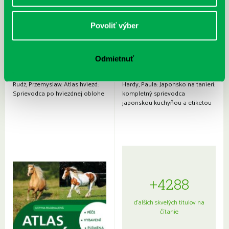
Povoliť výber
Odmietnuť
Rudź, Przemyslaw: Atlas hviezd:
Hardy, Paula: Japonsko na tanieri:
Sprievodca po hviezdnej oblohe
kompletný sprievodca
japonskou kuchyňou a etiketou
+4288
ďalších skvelých titulov na
čítanie