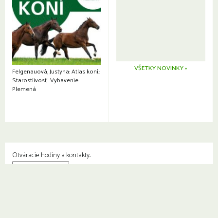
VŠETKY NOVINKY »
Felgenauová, Justyna: Atlas koní.:
Starostlivosť. Vybavenie.
Plemená
Otváracie hodiny a kontakty:
© Knižnica Petržalka
Fedinova 1129/7, 851 01 Bratislava
Web od
2day.sk