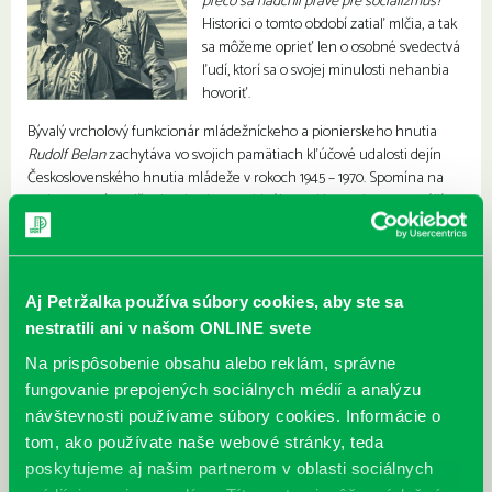
prečo sa nadchli práve pre socializmus?
Historici o tomto období zatiaľ mlčia, a tak
sa môžeme oprieť len o osobné svedectvá
ľudí, ktorí sa o svojej minulosti nehanbia
hovoriť.
Bývalý vrcholový funkcionár mládežníckeho a pionierskeho hnutia
Rudolf Belan
zachytáva vo svojich pamätiach kľúčové udalosti dejín
Československého hnutia mládeže v rokoch 1945 – 1970. Spomína na
svoje prvotné nadšenie, ale aj stratu ideálov a sklamanie z represálií v
50. rokoch či okupáciu Československa v auguste 1968. Autor si
nenárokuje na úplnosť, ani objektívnosť hodnotenia daného obdobia.
Aj Petržalka používa súbory cookies, aby ste sa
nestratili ani v našom ONLINE svete
Na prispôsobenie obsahu alebo reklám, správne
fungovanie prepojených sociálnych médií a analýzu
návštevnosti používame súbory cookies. Informácie o
tom, ako používate naše webové stránky, teda
poskytujeme aj našim partnerom v oblasti sociálnych