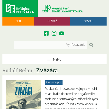
DETI
MLÁDEŽ
DOSPELÍ
MENU
Zväzáci
Rudolf Belan :
Pre dospelých
Po skončení II. svetovej vojny sa mnohí
mladí ľudia dobrovoľne angažovali v
sociálne orientovaných mládežníckych
organizáciách.
Čo ich k tomu viedlo? A