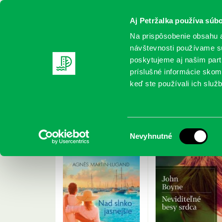
Aj Petržalka používa súbo
Na prispôsobenie obsahu a
návštevnosti používame sú
poskytujeme aj našim partn
REGISTRUJTE SA
ONLINE KATALÓ
príslušné informácie skomb
keď ste používali ich služb
Domov
Nové knihy
12/2019
Nové knihy pre dec
Výber
Nevyhnutné
súhlasu