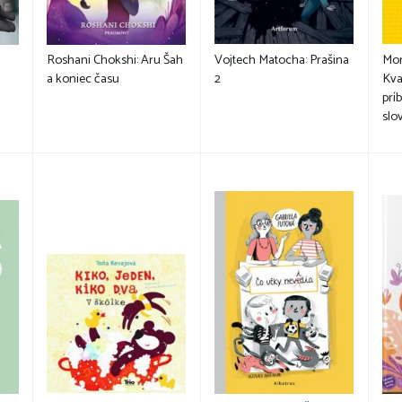
Roshani Chokshi: Aru Šah
Vojtech Matocha: Prašina
Mon
a koniec času
2
Kva
prí
slo