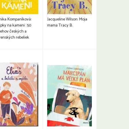
ika Kompaníková:
Jacqueline Wilson: Moja
pky na kameni : 50
mama Tracy B.
behov českých a
venských rebeliek