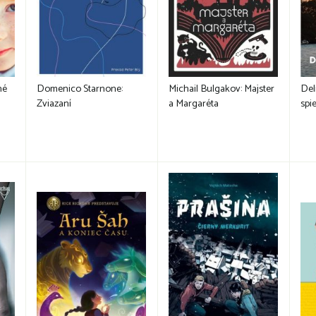
né
Domenico Starnone:
Michail Bulgakov: Majster
Del
Zviazaní
a Margaréta
spi