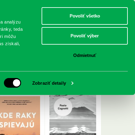
DETI
MLÁDEŽ
DOSPELÍ
Povoliť všetko
 a analýzu
ránky, teda
Povoliť výber
eri môžu
NICI
FEDINOVA
KONTAKTY
s získali,
Odmietnuť
< Späť
Zobraziť detaily