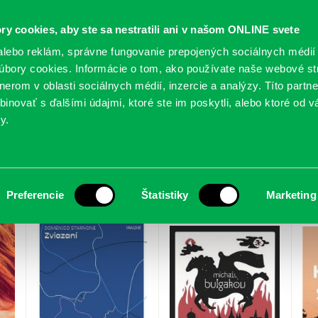
ry cookies, aby ste sa nestratili ani v našom ONLINE svete
lebo reklám, správne fungovanie prepojených sociálnych médií
bory cookies. Informácie o tom, ako používate naše webové st
erom v oblasti sociálnych médií, inzercie a analýzy. Títo partn
GY
SLUŽBY
PODUJATIA
POBOČKY
O KNIŽ
inovať s ďalšími údajmi, ktoré ste im poskytli, alebo ktoré od vá
y.
ember 2019
Preferencie
Štatistiky
Marketing