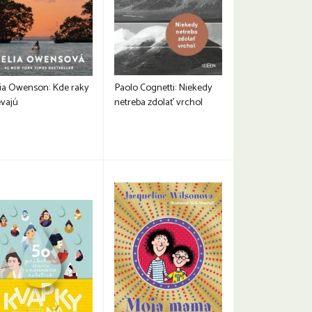
ia Owenson: Kde raky
Paolo Cognetti: Niekedy
evajú
netreba zdolať vrchol