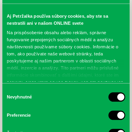
Aj Petržalka používa súbory cookies, aby ste sa
nestratili ani v našom ONLINE svete
Na prispôsobenie obsahu alebo reklám, správne
fungovanie prepojených sociálnych médií a analýzu
návštevnosti používame súbory cookies. Informácie o
tom, ako používate naše webové stránky, teda
poskytujeme aj našim partnerom v oblasti sociálnych
médií, inzercie a analýzy. Títo partneri môžu príslušné
informácie skombinovať s ďalšími údajmi, ktoré ste im
poskytli, alebo ktoré od vás získali, keď ste používali ich
služby.
Výber
Nevyhnutné
súhlasu
Geoff Rogers: Ryby pre vaše
Brian W. Kernighan: Jak
akvárium
porozumět digitálnímu světu :
Preferencie
vše, co potřebujete vědět o
internetu, bezpečnosti a
soukromí