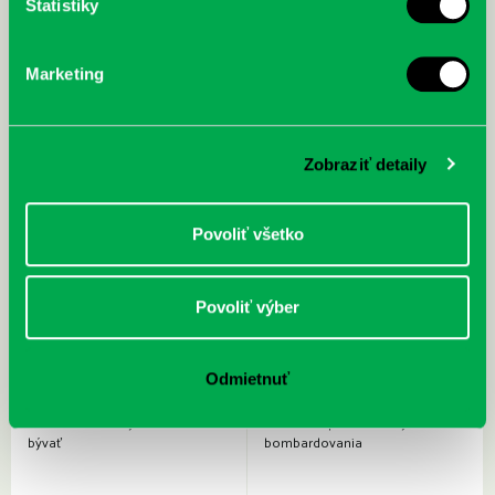
Štatistiky
Marketing
Zobraziť detaily
Povoliť všetko
Povoliť výber
Odmietnuť
Veronika Kotradyová: Ako dobre
Sven Lindqvist: Si mŕtvy : história
bývať
bombardovania