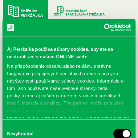
DETI
MLÁDEŽ
DOSPELÍ
Aj Petržalka používa súbory cookies, aby ste sa
nestratili ani v našom ONLINE svete
Na prispôsobenie obsahu alebo reklám, správne
fungovanie prepojených sociálnych médií a analýzu
MENU
návštevnosti používame súbory cookies. Informácie o
Nové knihy pre august 2020
tom, ako používate naše webové stránky, teda
poskytujeme aj našim partnerom v oblasti sociálnych
médií, inzercie a analýzy. Títo partneri môžu príslušné
< Späť
informácie skombinovať s ďalšími údajmi, ktoré ste im
poskytli, alebo ktoré od vás získali, keď ste používali ich
služby.
Výber
Nevyhnutné
súhlasu