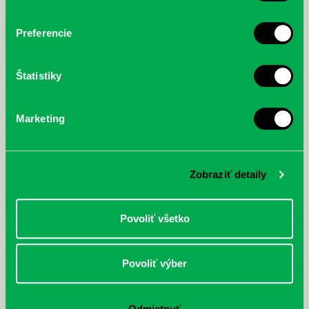
Preferencie
Štatistiky
Veľryba a jej kamaráti : dotyková
Marketing
knižka so skrytými zvieratami
Zobraziť detaily
←
1
2
3
Povoliť všetko
Povoliť výber
Otváracie hodiny a kontakty:
© Knižnica Petržalka
Odmietnuť