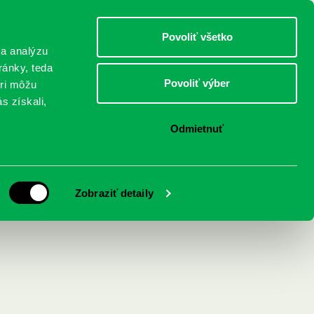
DETI
MLÁDEŽ
DOSPELÍ
Povoliť všetko
 a analýzu
ránky, teda
Povoliť výber
eri môžu
NICI
FEDINOVA
KONTAKTY
s získali,
Odmietnuť
 : Z krvi a popola 4.
Zobraziť detaily