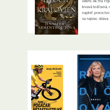
vekmi. Ak má Popp
krvavá kráľovná,
naplniť proroctvo 
sa najviac obáva.