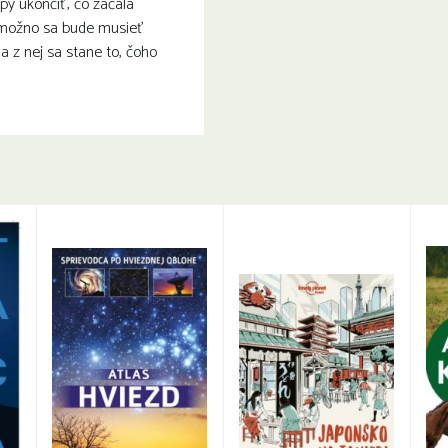
y ukončiť, čo začala
 možno sa bude musieť
a z nej sa stane to, čoho