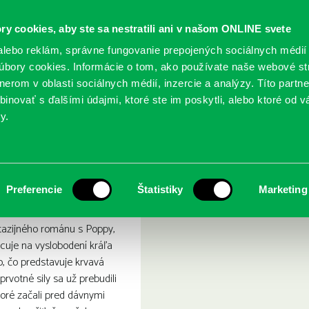
ry cookies, aby ste sa nestratili ani v našom ONLINE svete
lebo reklám, správne fungovanie prepojených sociálnych médií
bory cookies. Informácie o tom, ako používate naše webové st
erom v oblasti sociálnych médií, inzercie a analýzy. Títo partn
GY
SLUŽBY
PODUJATIA
POBOČKY
O KNIŽ
inovať s ďalšími údajmi, ktoré ste im poskytli, alebo ktoré od vá
y.
 kráľovien : Z krvi a popola 4.
r L.: Vojna dvoch kráľovien
Preferencie
Štatistiky
Marketing
tazijného románu s Poppy,
acuje na vyslobodení kráľa
o, čo predstavuje krvavá
prvotné sily sa už prebudili
ktoré začali pred dávnymi