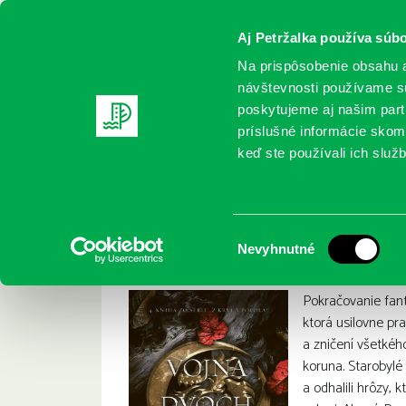
Aj Petržalka používa súbo
Na prispôsobenie obsahu a
návštevnosti používame sú
poskytujeme aj našim partn
REGISTRUJTE SA
ONLINE KATALÓ
príslušné informácie skomb
keď ste používali ich služb
Domov
Nové knihy
Armentrout, Jennifer L.: Vojna dvoch
Armentrout, Jennife
:
Výber
Nevyhnutné
súhlasu
Pokračovanie fan
ktorá usilovne pr
a zničení všetkéh
koruna. Starobylé 
a odhalili hrôzy, 