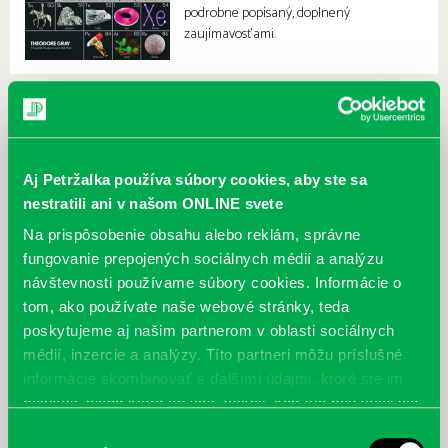
podrobne popísaný, doplnený
zaujímavosťami.
Aj Petržalka používa súbory cookies, aby ste sa
nestratili ani v našom ONLINE svete
Na prispôsobenie obsahu alebo reklám, správne
fungovanie prepojených sociálnych médií a analýzu
návštevnosti používame súbory cookies. Informácie o
tom, ako používate naše webové stránky, teda
poskytujeme aj našim partnerom v oblasti sociálnych
médií, inzercie a analýzy. Títo partneri môžu príslušné
informácie skombinovať s ďalšími údajmi, ktoré ste im
poskytli, alebo ktoré od vás získali, keď ste používali ich
služby.
Výber
McGrath, Andy: Tadej Pogačar:
Bárdy, Peter: Radičová