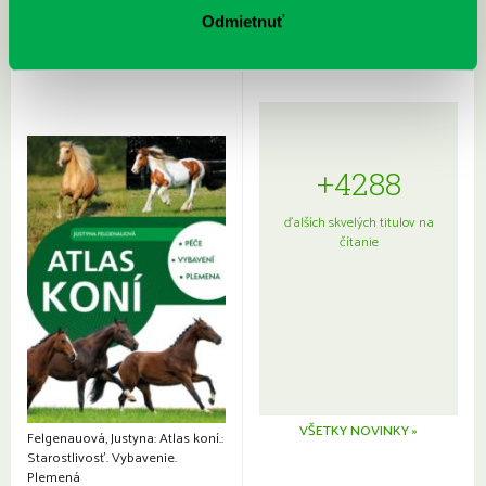
japonskou kuchyňou a etiketou
Odmietnuť
+4288
ďalších skvelých titulov na
čítanie
VŠETKY NOVINKY »
Felgenauová, Justyna: Atlas koní.:
Starostlivosť. Vybavenie.
Plemená