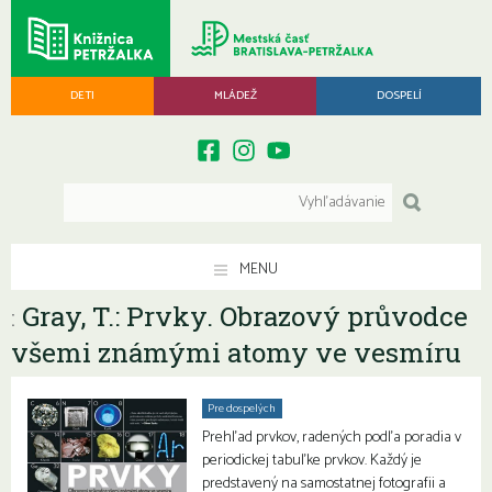
DETI
MLÁDEŽ
DOSPELÍ
MENU
Gray, T.: Prvky. Obrazový průvodce
:
všemi známými atomy ve vesmíru
Pre dospelých
Prehľad prvkov, radených podľa poradia v
periodickej tabuľke prvkov. Každý je
predstavený na samostatnej fotografii a