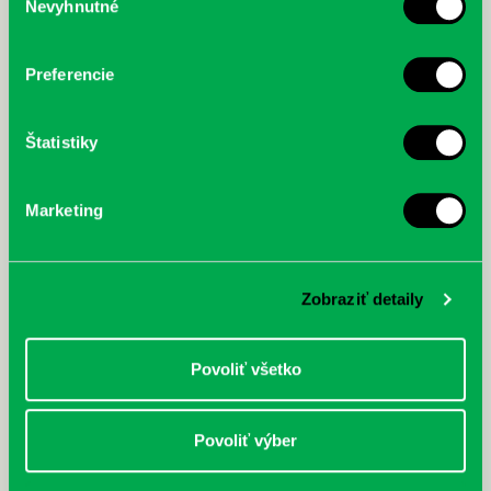
Nevyhnutné
súhlasu
Prvá biografia najväčšieho
cyklistu modernej doby:
nezastaviteľný
Preferencie
Štatistiky
Marketing
Zobraziť detaily
Povoliť všetko
Povoliť výber
Rudź, Przemyslaw: Atlas hviezd:
Hardy, Paula: Japonsko na tanieri:
Sprievodca po hviezdnej oblohe
kompletný sprievodca