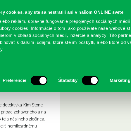
ry cookies, aby ste sa nestratili ani v našom ONLINE svete
lebo reklám, správne fungovanie prepojených sociálnych médií
bory cookies. Informácie o tom, ako používate naše webové st
erom v oblasti sociálnych médií, inzercie a analýzy. Títo partn
GY
SLUŽBY
PODUJATIA
POBOČKY
O KNIŽ
inovať s ďalšími údajmi, ktoré ste im poskytli, alebo ktoré od vá
y.
lské hry
Preferencie
Štatistiky
Marketing
kde detektívka Kim Stone
jú prípad zohaveného a na
ela násilného zločinca.
čeliť nemilosrdnému