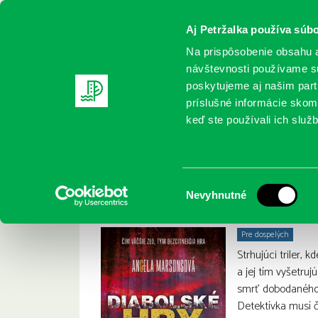
Aj Petržalka používa súbo
Na prispôsobenie obsahu a
návštevnosti používame sú
poskytujeme aj našim partn
REGISTRUJTE SA
ONLINE KATALÓ
príslušné informácie skomb
keď ste používali ich služb
Domov
Nové knihy
Marsons, A.: Diabolské hry
Marsons, A.: Diabo
:
Výber
Nevyhnutné
súhlasu
Pre dospelých
Strhujúci triler, 
a jej tím vyšetru
smrť dobodaného t
Detektívka musí 