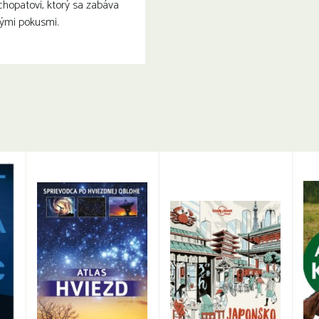
ychopatovi, ktorý sa zabáva
nými pokusmi.