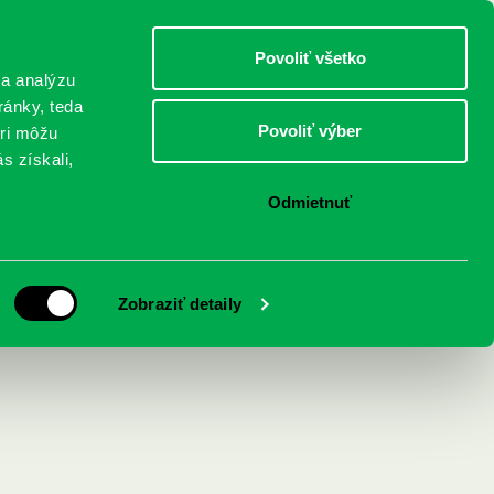
DETI
MLÁDEŽ
DOSPELÍ
Povoliť všetko
 a analýzu
ránky, teda
Povoliť výber
eri môžu
NICI
FEDINOVA
KONTAKTY
s získali,
Odmietnuť
Zobraziť detaily