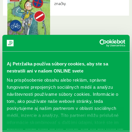
značky.
Aj Petržalka používa súbory cookies, aby ste sa
nestratili ani v našom ONLINE svete
Na prispôsobenie obsahu alebo reklám, správne
fungovanie prepojených sociálnych médií a analýzu
návštevnosti používame súbory cookies. Informácie o
tom, ako používate naše webové stránky, teda
poskytujeme aj našim partnerom v oblasti sociálnych
médií, inzercie a analýzy. Títo partneri môžu príslušné
informácie skombinovať s ďalšími údajmi, ktoré ste im
poskytli, alebo ktoré od vás získali, keď ste používali ich