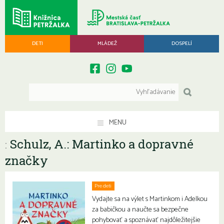
DETI
MLÁDEŽ
DOSPELÍ
MENU
Schulz, A.: Martinko a dopravné
:
značky
Pre deti
Vydajte sa na výlet s Martinkom i Adelkou
za babičkou a naučte sa bezpečne
pohybovať a spoznávať najdôležitejšie