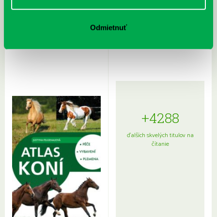
Rudź, Przemyslaw: Atlas hviezd:
Hardy, Paula: Japonsko na tanieri:
Odmietnuť
Sprievodca po hviezdnej oblohe
kompletný sprievodca
japonskou kuchyňou a etiketou
+4288
ďalších skvelých titulov na
čítanie