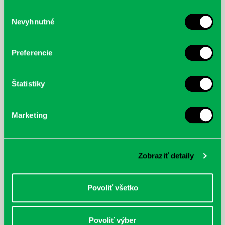
služby.
Výber
Nevyhnutné
súhlasu
McGrath, Andy: Tadej Pogačar:
Bárdy, Peter: Radičová
Prvá biografia najväčšieho
cyklistu modernej doby:
Preferencie
nezastaviteľný
Štatistiky
Marketing
Zobraziť detaily
Povoliť všetko
Povoliť výber