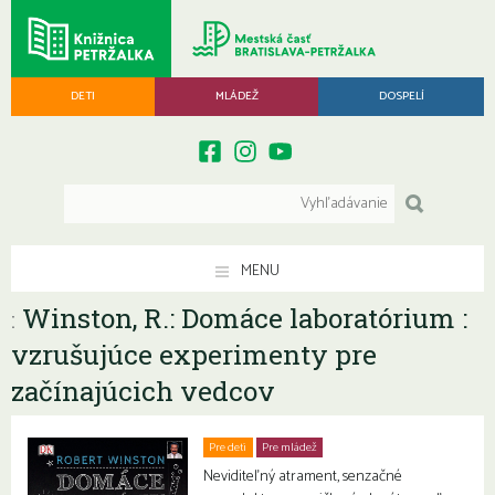
DETI
MLÁDEŽ
DOSPELÍ
MENU
Winston, R.: Domáce laboratórium :
:
vzrušujúce experimenty pre
začínajúcich vedcov
Pre deti
Pre mládež
Neviditeľný atrament, senzačné