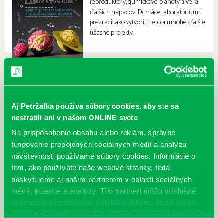
reproduktory, gumičkové planéty a veľa
ďalších nápadov. Domáce laboratórium ti
prezradí, ako vytvoriť tieto a mnohé ďalšie
úžasné projekty.
Aj Petržalka používa súbory cookies, aby ste sa
nestratili ani v našom ONLINE svete
Na prispôsobenie obsahu alebo reklám, správne
fungovanie prepojených sociálnych médií a analýzu
návštevnosti používame súbory cookies. Informácie o
tom, ako používate naše webové stránky, teda
poskytujeme aj našim partnerom v oblasti sociálnych
médií, inzercie a analýzy. Títo partneri môžu príslušné
informácie skombinovať s ďalšími údajmi, ktoré ste im
poskytli, alebo ktoré od vás získali, keď ste používali ich