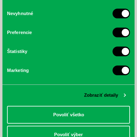
služby.
Výber
Nevyhnutné
súhlasu
McGrath, Andy: Tadej Pogačar:
Bárdy, Peter: Radičová
Prvá biografia najväčšieho
cyklistu modernej doby:
Preferencie
nezastaviteľný
Štatistiky
Marketing
Zobraziť detaily
Povoliť všetko
Povoliť výber