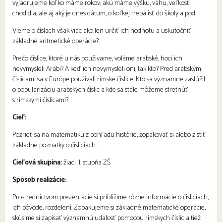
vyjadrujeme koľko máme rokov, akú máme výšku, váhu, veľkosť
chodidla, ale aj aký je dnes dátum, o koľkej treba ísť do školy a pod.
Vieme o číslach však viac ako len určiť ich hodnotu a uskutočniť
základné aritmetické operácie?
Prečo číslice, ktoré u nás používame, voláme arabské, hoci ich
nevymysleli Arabi? A keď ich nevymysleli oni, tak kto? Pred arabskými
číslicami sa v Európe používali rímske číslice. Kto sa významne zaslúžil
o popularizáciu arabských číslic a kde sa stále môžeme stretnúť
s rímskymi číslicami?
Cieľ:
Pozrieť sa na matematiku z pohľadu histórie, zopakovať si alebo zistiť
základné poznatky o čísliciach.
Cieľová skupina:
žiaci II. stupňa ZŠ
Spôsob realizácie:
Prostredníctvom prezentácie si priblížime rôzne informácie o čísliciach,
ich pôvode, rozdelení. Zopakujeme si základné matematické operácie,
skúsime si zapísať významnú udalosť pomocou rímskych číslic a tiež