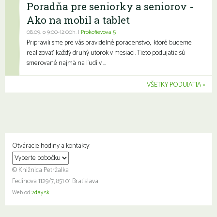
Poradňa pre seniorky a seniorov -
Ako na mobil a tablet
08.09. o 9:00-12:00h. |
Prokofievova 5
Pripravili sme pre vás pravidelné poradenstvo, ktoré budeme
realizovať každý druhý utorok v mesiaci. Tieto podujatia sú
smerované najmä na ľudí v ...
VŠETKY PODUJATIA
Otváracie hodiny a kontakty:
© Knižnica Petržalka
Fedinova 1129/7, 851 01 Bratislava
Web od
2day.sk