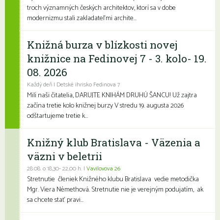
troch významných českých architektov, ktorí sa v dobe
modernizmu stali zakladateľmi archite...
Knižná burza v blízkosti novej
knižnice na Fedinovej 7 - 3. kolo- 19.
08. 2026
Každý deň | Detské ihrisko Fedinova 7
Milí naši čitatelia, DARUJTE KNIHÁM DRUHÚ ŠANCU! Už zajtra
začína tretie kolo knižnej burzy V stredu 19. augusta 2026
odštartujeme tretie k...
Knižný klub Bratislava - Väzenia a
väzni v beletrii
28.08. o 18,30- 22,00 h. |
Vavilovova 26
Stretnutie členiek Knižného klubu Bratislava vedie metodička
Mgr. Viera Némethová. Stretnutie nie je verejným podujatím, ak
sa chcete stať pravi...