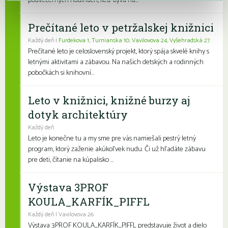
podvečerných hodinách, keď býva na...
Prečítané leto v petržalskej knižnici
Každý deň |
Furdekova 1
,
Turnianska 10
,
Vavilovova 24
,
Vyšehradská 27
Prečítané leto je celoslovenský projekt, ktorý spája skvelé knihy s
letnými aktivitami a zábavou. Na našich detských a rodinných
pobočkách si knihovní...
Leto v knižnici, knižné burzy aj
dotyk architektúry
Každý deň
Leto je konečne tu a my sme pre vás namiešali pestrý letný
program, ktorý zaženie akúkoľvek nudu. Či už hľadáte zábavu
pre deti, čítanie na kúpalisko ...
Výstava 3PROF
KOULA_KARFÍK_PIFFL
Každý deň | Vavilovova 26
Výstava 3PROF KOULA_KARFÍK_PIFFL predstavuje život a dielo