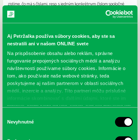
zistíme, čo má s číslami, resp. s jedným konkrétnym číslom spoločné
dobre známy internetový vyhľadávač Google. Na záver pomocou
matematického kúzla žiakov presvedčíme, že matematika môže byť
naozaj magická a budú mať možnosť vyplniť sudoku, poskladať
tangram alebo Rubikovu kocku.
Aj Petržalka používa súbory cookies, aby ste sa
nestratili ani v našom ONLINE svete
Trvanie:
40 minút
Na prispôsobenie obsahu alebo reklám, správne
fungovanie prepojených sociálnych médií a analýzu
Najbližšie podujatia
návštevnosti používame súbory cookies. Informácie o
tom, ako používate naše webové stránky, teda
poskytujeme aj našim partnerom v oblasti sociálnych
Čítame ušami. Audioknihy v
DNES
médií, inzercie a analýzy. Títo partneri môžu príslušné
ponuke petržalskej knižnice
informácie skombinovať s ďalšími údajmi, ktoré ste im
Každý deň
poskytli, alebo ktoré od vás získali, keď ste používali ich
Máme skvelé správy pre všetkých milovníkov kníh a príbehov!
služby.
Odteraz si môžete v našej knižnici nielen požičať klasické
Výber
papierové knihy a e-knihy, a...
Nevyhnutné
súhlasu
Výdajný knižný box dostupný 24/7