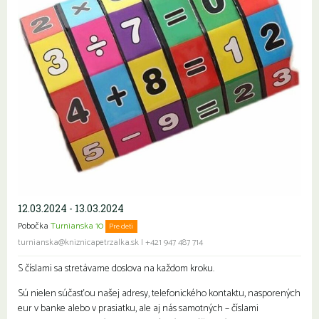
12.03.2024 - 13.03.2024
Pobočka
Turnianska 10
Pre deti
turnianska@kniznicapetrzalka.sk
|
+421 947 487 714
S číslami sa stretávame doslova na každom kroku.
Sú nielen súčasťou našej adresy, telefonického kontaktu, nasporených
eur v banke alebo v prasiatku, ale aj nás samotných – číslami